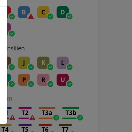
A
B
C
D
E
Transilien
H
J
K
L
N
P
R
U
Tram
T1
T2
T3a
T3b
T4
T5
T6
T7