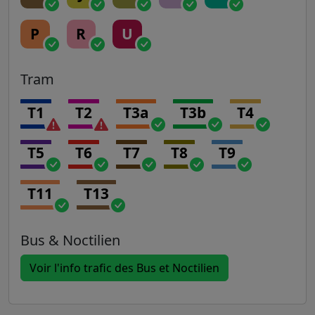
P
R
U
Tram
T1
T2
T3a
T3b
T4
T5
T6
T7
T8
T9
T11
T13
Bus & Noctilien
Voir l'info trafic des Bus et Noctilien