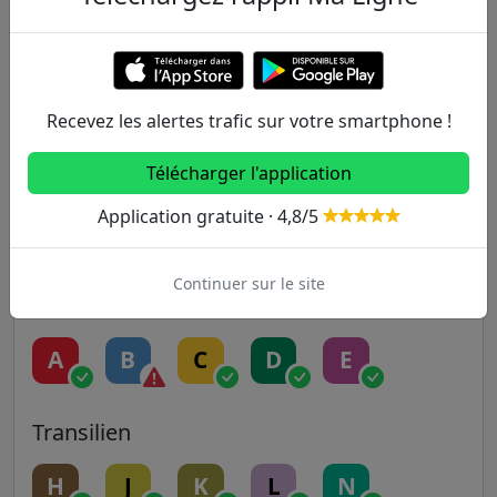
1
2
3
3B
4
5
6
7
7B
8
Recevez les alertes trafic sur votre smartphone !
9
10
11
12
13
Télécharger l'application
Application gratuite · 4,8/5
14
Continuer sur le site
RER
A
B
C
D
E
Transilien
H
J
K
L
N