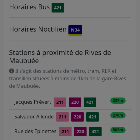
Horaires
Bus
421
Horaires
Noctilien
N34
Stations à proximité de Rives de
Maubuée
Il s'agit des stations de métro, tram, RER et
transilien situées à moins de 1km de la gare Rives
de Maubuée.
237m
Jacques Prévert
211
220
421
270m
Salvador Allende
211
220
421
503m
Rue des Epinettes
211
220
421