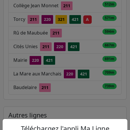
512m
Collège Jean Monnet
211
571m
Torcy
211
220
321
421
A
594m
Rû de Maubuée
211
667m
Cités Unies
211
220
421
691m
Mairie
220
421
709m
La Mare aux Marchais
220
421
739m
Baudelaire
211
Autres lignes
Metro
Téléchargez l'appli Ma Ligne