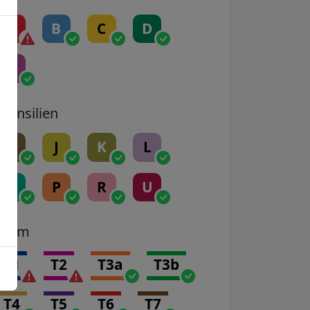
A
B
C
D
E
Transilien
H
J
K
L
N
P
R
U
Tram
T1
T2
T3a
T3b
T4
T5
T6
T7