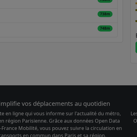
738m
748m
implifie vos déplacements au quotidien
te en ligne qui vous informe sur l'actualité du métro,
Le
 en région Parisienne. Grâce aux données Open Data
O
-France Mobilité, vous pouvez suivre la circulation en
transports en commun dans Paris et sa région.