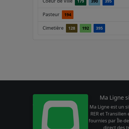
Coeur de Ville
179
390
395
Pasteur
194
Cimetière
128
192
395
Ma Ligne s
Ma Ligne est un si
RER et Transilien
fournies par Île-de
direct des 