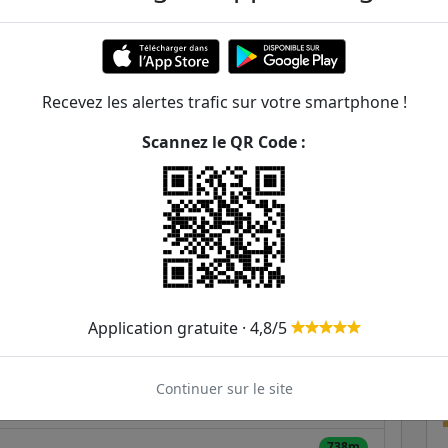
binson
ER et transilien situées à moins de 1km de la gare
Recevez les alertes trafic sur votre smartphone !
279m
Scannez le QR Code :
329m
é
390
395
435m
509m
581m
4
395
595
B
Application gratuite · 4,8/5
592m
Continuer sur le site
616m
ofesseur Einstein
194
294
738m