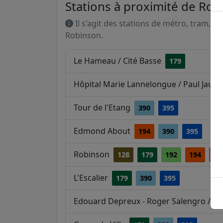
Stations à proximité de Ro
Il s'agit des stations de métro, tram, R
Robinson.
Le Hameau / Cité Basse
179
Hôpital Marie Lannelongue / Paul Jaud
Tour de l'Etang
390
395
Edmond About
194
390
395
Robinson
128
179
192
194
29
L'Escalier
179
390
395
Edouard Depreux - Roger Salengro / Pr