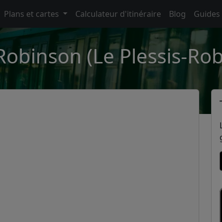
Plans et cartes
Calculateur d'itinéraire
Blog
Guides
Robinson (Le Plessis-Ro