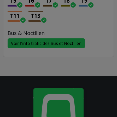
T5
T6
T7
T8
T9
T11
T13
Bus & Noctilien
Voir l'info trafic des Bus et Noctilien