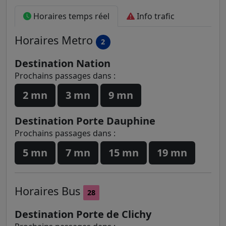
Horaires temps réel
Info trafic
Horaires
Metro
2
Destination Nation
Prochains passages dans :
2 mn
3 mn
9 mn
Destination Porte Dauphine
Prochains passages dans :
5 mn
7 mn
15 mn
19 mn
Horaires
Bus
28
Destination Porte de Clichy