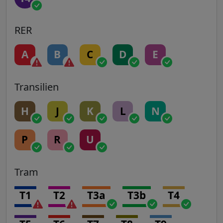
RER
A
B
C
D
E
Transilien
H
J
K
L
N
P
R
U
Tram
T1
T2
T3a
T3b
T4