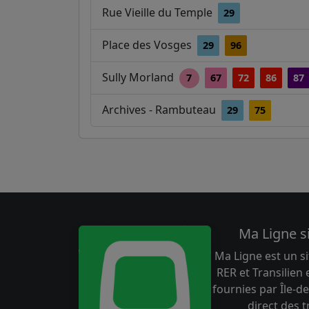
Rue Vieille du Temple
29
Place des Vosges
29
96
Sully Morland
7
67
72
86
87
Archives - Rambuteau
29
75
Ma Ligne s
Ma Ligne est un si
RER et Transilien
fournies par Île-de
direct des 