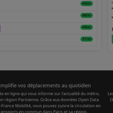
456m
482m
495m
511m
implifie vos déplacements au quotidien
te en ligne qui vous informe sur l'actualité du métro,
Le
 en région Parisienne. Grâce aux données Open Data
O
-France Mobilité, vous pouvez suivre la circulation en
transports en commun dans Paris et sa région.