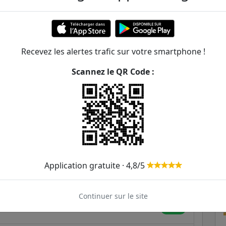
 de Jouy
Recevez les alertes trafic sur votre smartphone !
ER et transilien situées à moins de 1km de la gare
Scannez le QR Code :
94m
209m
96
222m
2
331m
Application gratuite · 4,8/5
361m
Continuer sur le site
446m