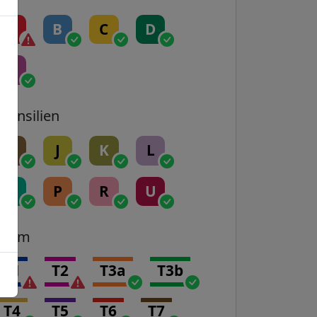
A
B
C
D
E
Transilien
H
J
K
L
N
P
R
U
Tram
T1
T2
T3a
T3b
T4
T5
T6
T7