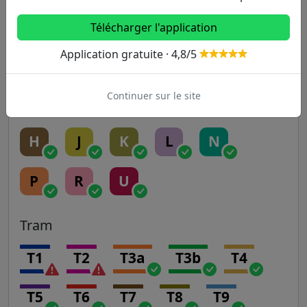
Télécharger l'application
RER
Application gratuite · 4,8/5
A
B
C
D
E
Continuer sur le site
Transilien
H
J
K
L
N
P
R
U
Tram
T1
T2
T3a
T3b
T4
T5
T6
T7
T8
T9