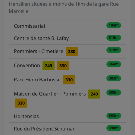
transilien situées à moins de 1km de la gare Rue
Marcelle.
Commissariat
184m
Centre de santé B. Lafay
315m
319m
Pommiers - Cimetière
330
366m
Convention
249
330
383m
Parc Henri Barbusse
330
388m
Maison de Quartier - Pommiers
249
330
Hortensias
392m
Rue du Président Schuman
398m