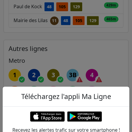
429m
Paul de Kock
48
105
129
465m
Mairie des Lilas
11
48
105
129
Autres lignes
Metro
1
2
3
3B
4
5
6
7
7B
8
Téléchargez l'appli Ma Ligne
9
10
11
12
13
14
Recevez les alertes trafic sur votre smartphone !