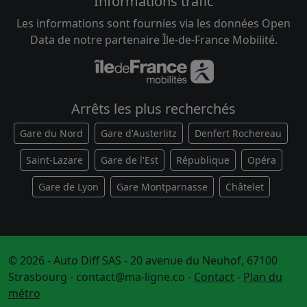
Informations trafic
Les informations sont fournies via les données Open
Data de notre partenaire Île-de-France Mobilité.
Arrêts les plus recherchés
Gare du Nord
Gare d'Austerlitz
Denfert Rochereau
Saint-Lazare
Gare de l'Est
République
Opéra
Gare de Lyon
Gare Montparnasse
Châtelet
© 2026 - Auto Diff SAS - 20 avenue du Neuhof, 67100
Strasbourg -
contact@ma-ligne.co
-
Contact
-
Plan du
métro