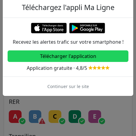
Autres lignes
Téléchargez l'appli Ma Ligne
Metro
1
2
3
3B
4
Recevez les alertes trafic sur votre smartphone !
5
6
7
7B
8
Télécharger l'application
9
10
11
12
13
Application gratuite · 4,8/5
14
Continuer sur le site
RER
A
B
C
D
E