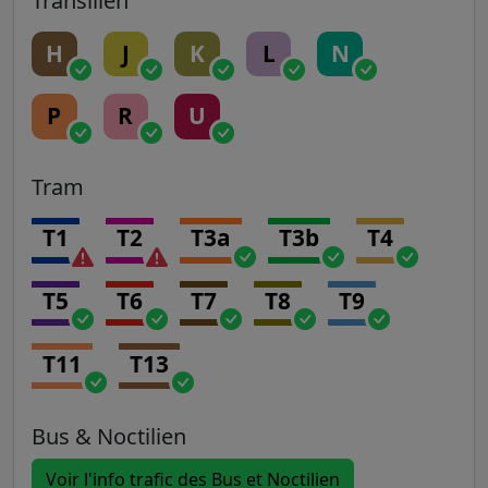
Transilien
H
J
K
L
N
P
R
U
Tram
T1
T2
T3a
T3b
T4
T5
T6
T7
T8
T9
T11
T13
Bus & Noctilien
Voir l'info trafic des Bus et Noctilien