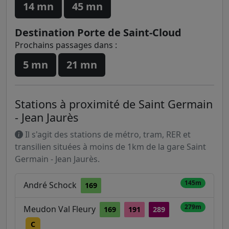
14 mn
45 mn
Destination Porte de Saint-Cloud
Prochains passages dans :
5 mn
21 mn
Stations à proximité de Saint Germain
- Jean Jaurès
Il s'agit des stations de métro, tram, RER et
transilien situées à moins de 1km de la gare Saint
Germain - Jean Jaurès.
145m
André Schock
169
279m
Meudon Val Fleury
169
191
289
C