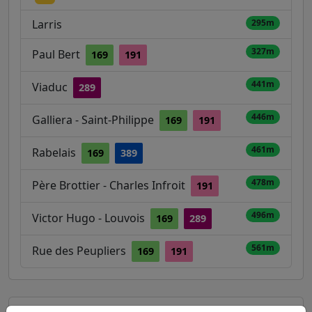
Larris
295m
327m
Paul Bert
169
191
441m
Viaduc
289
446m
Galliera - Saint-Philippe
169
191
461m
Rabelais
169
389
478m
Père Brottier - Charles Infroit
191
496m
Victor Hugo - Louvois
169
289
561m
Rue des Peupliers
169
191