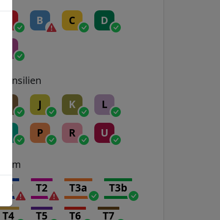
A
B
C
D
E
Transilien
H
J
K
L
N
P
R
U
Tram
T1
T2
T3a
T3b
T4
T5
T6
T7