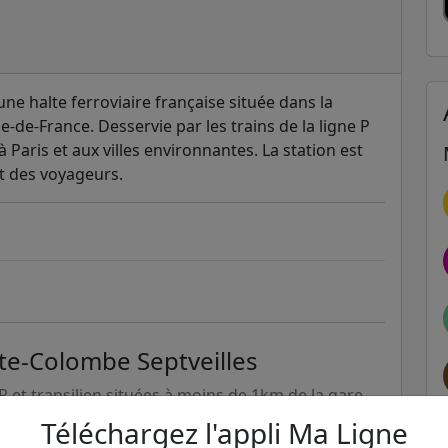
une halte ferroviaire française située dans la
de-France. Desservie par les trains de la ligne P
à Paris et aux villes environnantes. La station est
rt des voyageurs.
nte-Colombe Septveilles
ER et transilien situées à moins de 1km de la gare
Téléchargez l'appli Ma Ligne