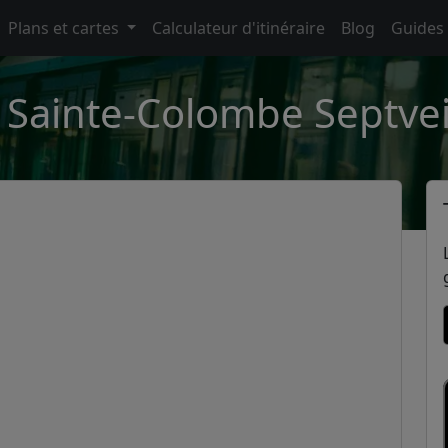
Plans et cartes
Calculateur d'itinéraire
Blog
Guides
 Sainte-Colombe Septveil