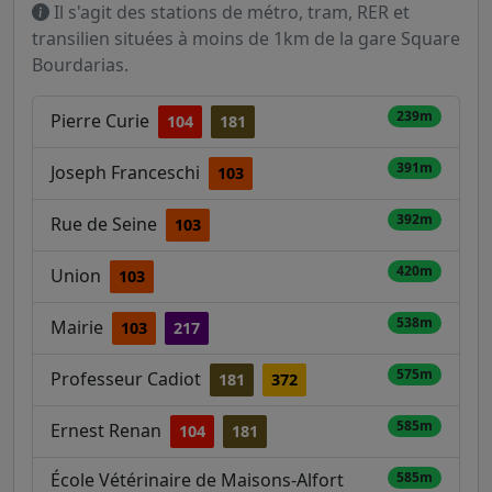
Il s'agit des stations de métro, tram, RER et
transilien situées à moins de 1km de la gare Square
Bourdarias.
239m
Pierre Curie
104
181
391m
Joseph Franceschi
103
392m
Rue de Seine
103
420m
Union
103
538m
Mairie
103
217
575m
Professeur Cadiot
181
372
585m
Ernest Renan
104
181
École Vétérinaire de Maisons-Alfort
585m