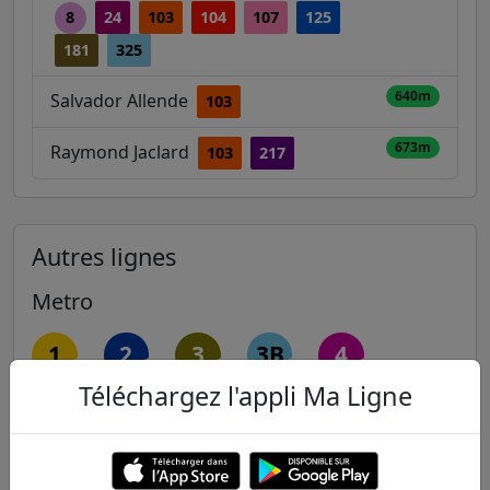
8
24
103
104
107
125
181
325
640m
Salvador Allende
103
673m
Raymond Jaclard
103
217
Autres lignes
Metro
1
2
3
3B
4
Téléchargez l'appli Ma Ligne
5
6
7
7B
8
9
10
11
12
13