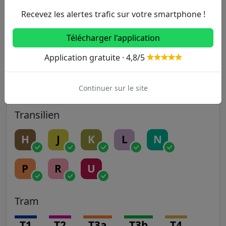
Recevez les alertes trafic sur votre smartphone !
14
Télécharger l'application
RER
Application gratuite · 4,8/5
A
B
C
D
E
Continuer sur le site
Transilien
H
J
K
L
N
P
R
U
Tram
T1
T2
T3a
T3b
T4