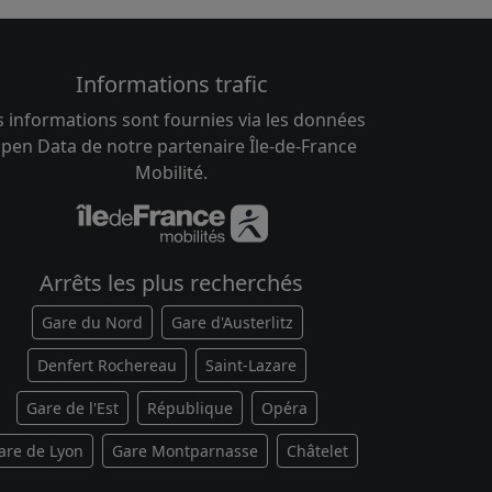
Informations trafic
s informations sont fournies via les données
pen Data de notre partenaire Île-de-France
Mobilité.
Arrêts les plus recherchés
Gare du Nord
Gare d'Austerlitz
Denfert Rochereau
Saint-Lazare
Gare de l'Est
République
Opéra
are de Lyon
Gare Montparnasse
Châtelet