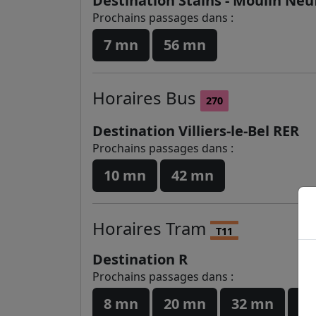
Destination Stains - Moulin Neu
Prochains passages dans :
7 mn
56 mn
Horaires
Bus
270
Destination Villiers-le-Bel RER
Prochains passages dans :
10 mn
42 mn
Horaires
Tram
T11
Destination R
Prochains passages dans :
8 mn
20 mn
32 mn
44