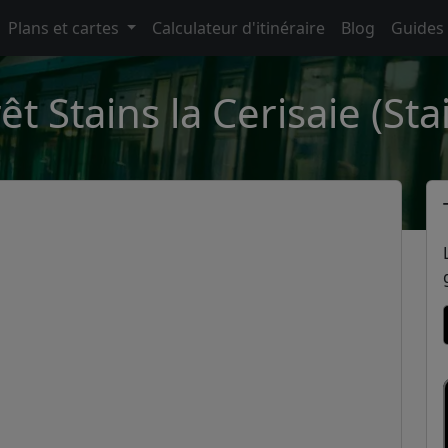
Plans et cartes
Calculateur d'itinéraire
Blog
Guides
êt Stains la Cerisaie (Sta