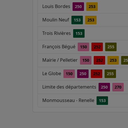
Louis Bordes
250
253
Moulin Neuf
153
253
Trois Rivières
153
François Bégué
150
252
255
Mairie / Pelletier
150
252
253
25
Le Globe
150
250
252
255
Limite des départements
250
270
Monmousseau - Renelle
153