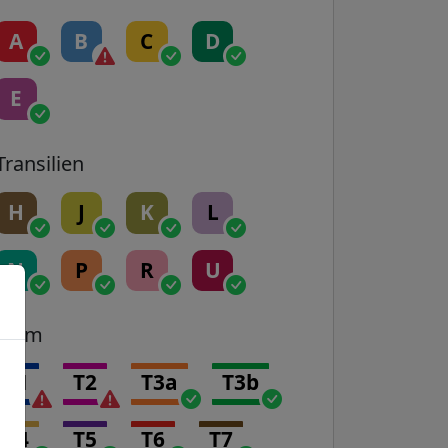
A
B
C
D
E
Transilien
H
J
K
L
N
P
R
U
Tram
T1
T2
T3a
T3b
T4
T5
T6
T7