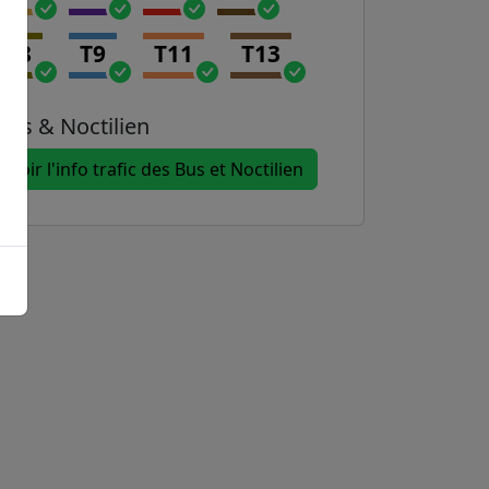
T8
T9
T11
T13
Bus & Noctilien
Voir l'info trafic des Bus et Noctilien