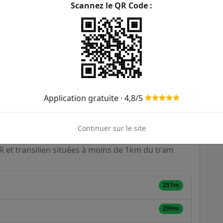
Scannez le QR Code :
 mn
46 mn
52 mn
1 mn
Application gratuite · 4,8/5
Continuer sur le site
s la Cerisaie
ER et transilien situées à moins de 1km du tram
251m
299m