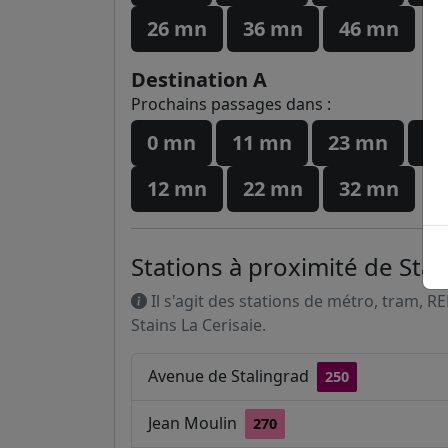
26 mn
36 mn
46 mn
Destination A
Prochains passages dans :
0 mn
11 mn
23 mn
33
12 mn
22 mn
32 mn
Stations à proximité de Stain
Il s'agit des stations de métro, tram, R
Stains La Cerisaie.
Avenue de Stalingrad
250
Jean Moulin
270