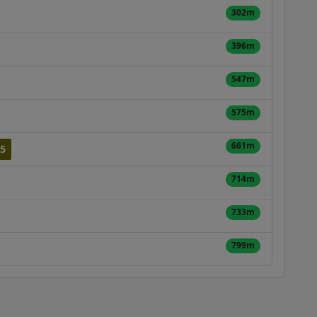
302m
396m
547m
575m
661m
5
714m
733m
799m