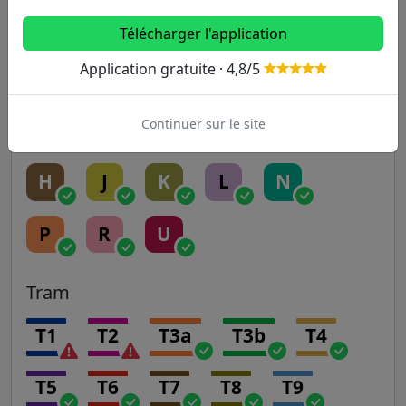
RER
Télécharger l'application
Application gratuite · 4,8/5
A
B
C
D
E
Continuer sur le site
Transilien
H
J
K
L
N
P
R
U
Tram
T1
T2
T3a
T3b
T4
T5
T6
T7
T8
T9