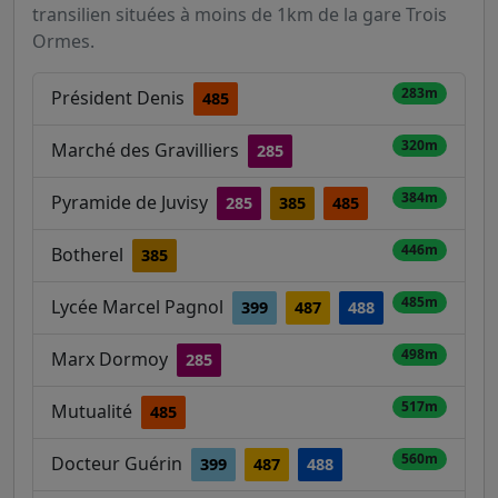
transilien situées à moins de 1km de la gare Trois
Ormes.
283m
Président Denis
485
320m
Marché des Gravilliers
285
384m
Pyramide de Juvisy
285
385
485
446m
Botherel
385
485m
Lycée Marcel Pagnol
399
487
488
498m
Marx Dormoy
285
517m
Mutualité
485
560m
Docteur Guérin
399
487
488