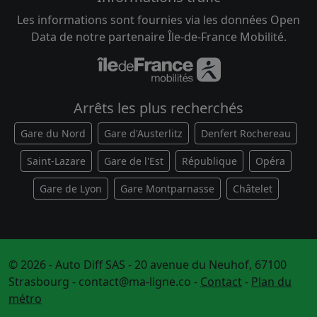
Les informations sont fournies via les données Open
Data de notre partenaire Île-de-France Mobilité.
Arrêts les plus recherchés
Gare du Nord
Gare d'Austerlitz
Denfert Rochereau
Saint-Lazare
Gare de l'Est
République
Opéra
Gare de Lyon
Gare Montparnasse
Châtelet
© 2026 - Auto Diff SAS - 20 avenue du Neuhof, 67100
Strasbourg -
contact@ma-ligne.co
-
Contact
-
Plan du
métro