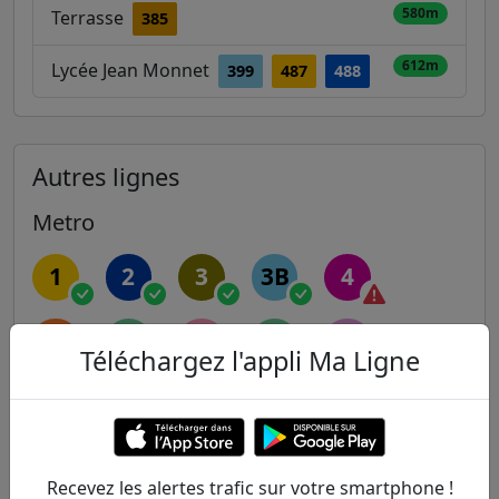
580m
Terrasse
385
612m
Lycée Jean Monnet
399
487
488
Autres lignes
Metro
1
2
3
3B
4
5
6
7
7B
8
Téléchargez l'appli Ma Ligne
9
10
11
12
13
14
Recevez les alertes trafic sur votre smartphone !