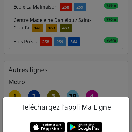
759m
Ecole La Malmaison
258
259
Centre Madeleine Daniélou / Saint-
776m
Cucufa
141
163
467
784m
Bois Préau
258
259
564
Autres lignes
Metro
1
2
3
3B
4
Téléchargez l'appli Ma Ligne
5
6
7
7B
8
9
10
11
12
13