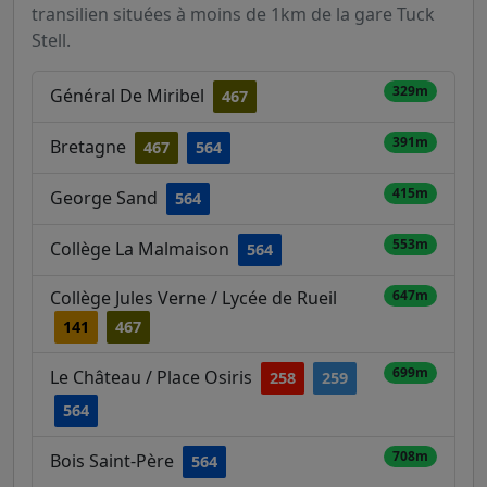
transilien situées à moins de 1km de la gare Tuck
Stell.
329m
Général De Miribel
467
391m
Bretagne
467
564
415m
George Sand
564
553m
Collège La Malmaison
564
Collège Jules Verne / Lycée de Rueil
647m
141
467
699m
Le Château / Place Osiris
258
259
564
708m
Bois Saint-Père
564