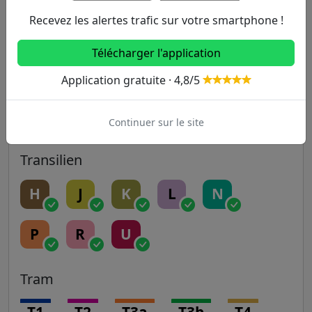
Recevez les alertes trafic sur votre smartphone !
14
Télécharger l'application
RER
Application gratuite · 4,8/5
A
B
C
D
E
Continuer sur le site
Transilien
H
J
K
L
N
P
R
U
Tram
T1
T2
T3a
T3b
T4