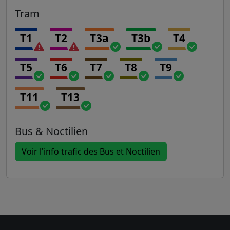
Tram
T1
T2
T3a
T3b
T4
T5
T6
T7
T8
T9
T11
T13
Bus & Noctilien
Voir l'info trafic des Bus et Noctilien