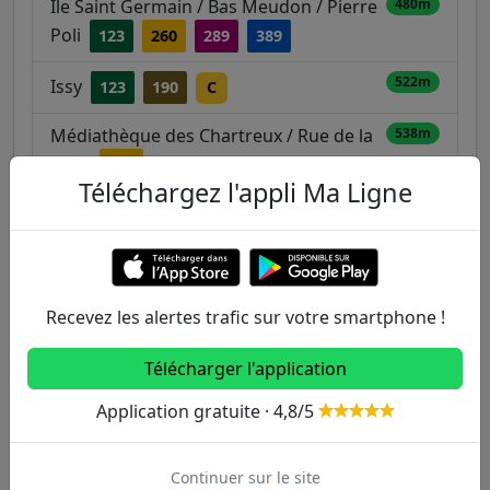
Ile Saint Germain / Bas Meudon / Pierre
480m
Poli
123
260
289
389
522m
Issy
123
190
C
Médiathèque des Chartreux / Rue de la
538m
Gare
260
Téléchargez l'appli Ma Ligne
Allée des Moulineaux / Stade Île Saint-
561m
Germain
Recevez les alertes trafic sur votre smartphone !
Autres lignes
Télécharger l'application
Metro
Application gratuite · 4,8/5
1
2
3
3B
4
Continuer sur le site