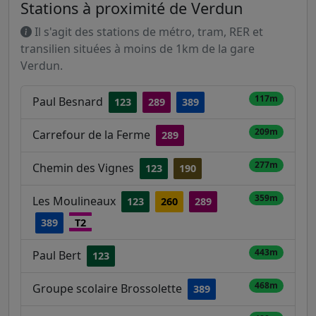
Stations à proximité de Verdun
Il s'agit des stations de métro, tram, RER et
transilien situées à moins de 1km de la gare
Verdun.
117m
Paul Besnard
123
289
389
209m
Carrefour de la Ferme
289
277m
Chemin des Vignes
123
190
359m
Les Moulineaux
123
260
289
389
T2
443m
Paul Bert
123
468m
Groupe scolaire Brossolette
389