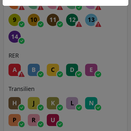
5
6
7
7B
8
9
10
11
12
13
14
RER
A
B
C
D
E
Transilien
H
J
K
L
N
P
R
U