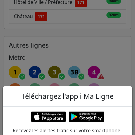
908m
Hôtel de Ville / Préfecture
171
920m
Château
171
Autres lignes
Metro
1
2
3
3B
4
5
6
7
7B
8
Téléchargez l'appli Ma Ligne
9
10
11
12
13
14
Recevez les alertes trafic sur votre smartphone !