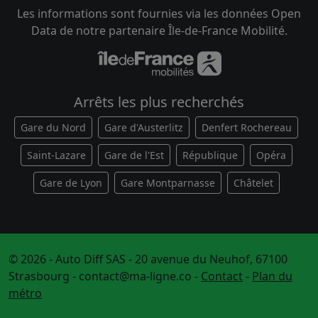
Les informations sont fournies via les données Open
Data de notre partenaire Île-de-France Mobilité.
Arrêts les plus recherchés
Gare du Nord
Gare d'Austerlitz
Denfert Rochereau
Saint-Lazare
Gare de l'Est
République
Opéra
Gare de Lyon
Gare Montparnasse
Châtelet
© 2026 - Auto Diff SAS - 20 avenue du Neuhof, 67100
Strasbourg -
contact@ma-ligne.co
-
Contact
-
Plan du
métro