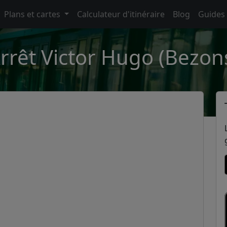
Plans et cartes
Calculateur d'itinéraire
Blog
Guides
rrêt Victor Hugo (Bezon