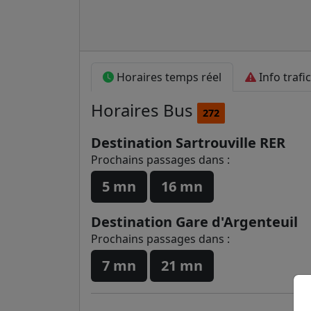
Horaires temps réel
Info trafic
Horaires
Bus
272
Destination Sartrouville RER
Prochains passages dans :
5 mn
16 mn
Destination Gare d'Argenteuil
Prochains passages dans :
7 mn
21 mn