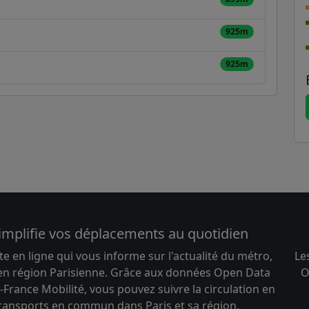
925m
925m
implifie vos déplacements au quotidien
te en ligne qui vous informe sur l'actualité du métro,
Le
 en région Parisienne. Grâce aux données Open Data
O
-France Mobilité, vous pouvez suivre la circulation en
transports en commun dans Paris et sa région.