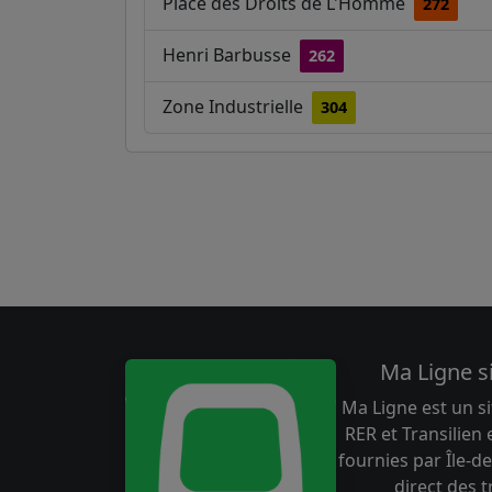
Place des Droits de L'Homme
272
Henri Barbusse
262
Zone Industrielle
304
Ma Ligne s
Ma Ligne est un si
RER et Transilien
fournies par Île-de
direct des 