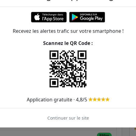
tor Hugo
ER et transilien situées à moins de 1km de la gare
Recevez les alertes trafic sur votre smartphone !
444m
Scannez le QR Code :
495m
578m
625m
754m
Application gratuite · 4,8/5
820m
Continuer sur le site
895m
899m