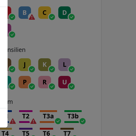
A
B
C
D
E
Transilien
H
J
K
L
N
P
R
U
Tram
T1
T2
T3a
T3b
T4
T5
T6
T7