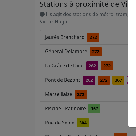
Stations à proximité de Vic
Il s'agit des stations de métro, tram, R
Victor Hugo.
Jaurès Branchard
272
Général Delambre
272
La Grâce de Dieu
262
272
Pont de Bezons
262
272
367
T2
Marseillaise
272
Piscine - Patinoire
167
Rue de Seine
304