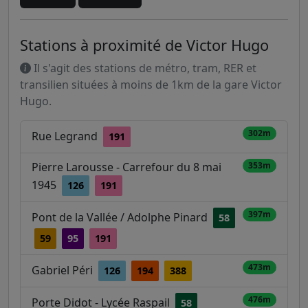
Stations à proximité de Victor Hugo
Il s'agit des stations de métro, tram, RER et
transilien situées à moins de 1km de la gare Victor
Hugo.
302m
Rue Legrand
191
Pierre Larousse - Carrefour du 8 mai
353m
1945
126
191
397m
Pont de la Vallée / Adolphe Pinard
58
59
95
191
473m
Gabriel Péri
126
194
388
476m
Porte Didot - Lycée Raspail
58