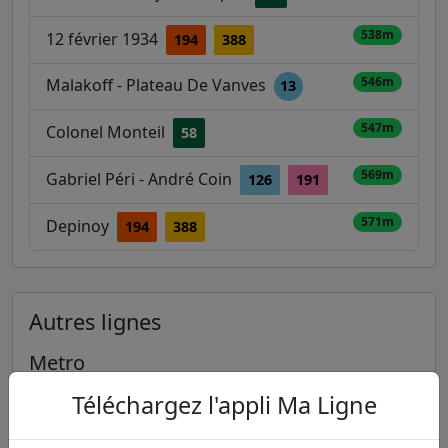
538m
12 février 1934
194
388
546m
Malakoff - Plateau De Vanves
13
547m
Colonel Monteil
58
569m
Gabriel Péri - André Coin
126
191
571m
Depinoy
194
388
Autres lignes
Metro
Téléchargez l'appli Ma Ligne
1
2
3
3B
4