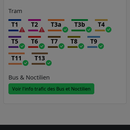
Tram
T1
T2
T3a
T3b
T4
T5
T6
T7
T8
T9
T11
T13
Bus & Noctilien
Voir l'info trafic des Bus et Noctilien