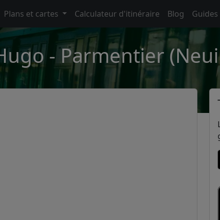
Plans et cartes
Calculateur d'itinéraire
Blog
Guides
 Hugo - Parmentier (Neuil