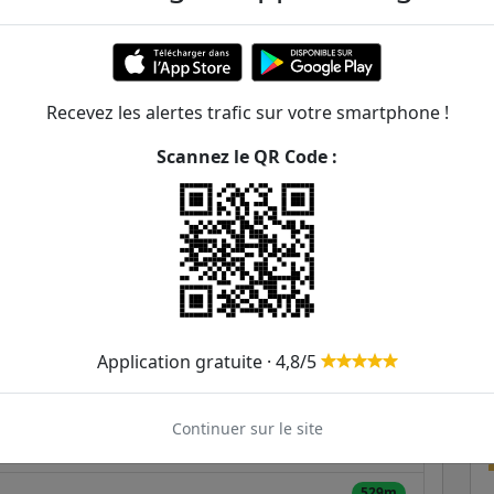
tor Hugo - Parmentier
ER et transilien situées à moins de 1km de la gare
Recevez les alertes trafic sur votre smartphone !
298m
Scannez le QR Code :
315m
380m
389m
453m
Application gratuite · 4,8/5
457m
Continuer sur le site
521m
529m