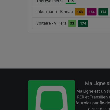
Thérèse Pierre
T3b
Inkermann - Bineau
163
164
174
Voltaire - Villiers
93
174
Ma Ligne s
Ma Ligne est un si
RER et Transilien
fournies par Île-de
direct des 