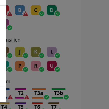
A
B
C
D
E
Transilien
H
J
K
L
N
P
R
U
Tram
T1
T2
T3a
T3b
T4
T5
T6
T7