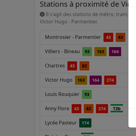
Stations à proximité de Vic
Il s'agit des stations de métro, tram, R
Victor Hugo - Parmentier.
Montrosier - Parmentier
43
82
Villiers - Bineau
93
163
164
Chartres
43
82
Victor Hugo
163
164
274
Louis Rouquier
93
Anny Flore
43
82
274
T3b
Lycée Pasteur
174