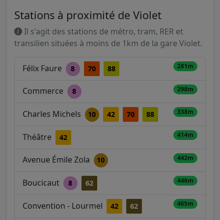
Stations à proximité de Violet
Il s'agit des stations de métro, tram, RER et
transilien situées à moins de 1km de la gare Violet.
281m
Félix Faure
8
70
88
298m
Commerce
8
338m
Charles Michels
10
42
70
88
414m
Théâtre
42
442m
Avenue Émile Zola
10
446m
Boucicaut
8
62
465m
Convention - Lourmel
42
62