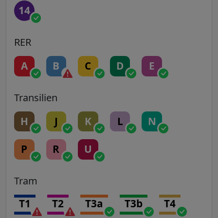
14
RER
A
B
C
D
E
Transilien
H
J
K
L
N
P
R
U
Tram
T1
T2
T3a
T3b
T4