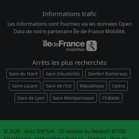
Informations trafic
Les informations sont fournies via les données Open
Data de notre partenaire Île-de-France Mobilité.
Arrêts les plus recherchés
Gare du Nord
Gare d'Austerlitz
Denfert Rochereau
Saint-Lazare
Gare de l'Est
République
Opéra
Gare de Lyon
Gare Montparnasse
Châtelet
© 2026 - Auto Diff SAS - 20 avenue du Neuhof, 67100
Strasbourg -
contact@ma-ligne.co
-
Contact
-
Plan du