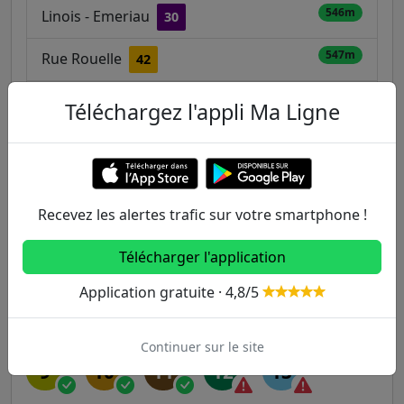
546m
Linois - Emeriau
30
547m
Rue Rouelle
42
550m
Convention - Saint-Charles
42
62
Téléchargez l'appli Ma Ligne
Autres lignes
Recevez les alertes trafic sur votre smartphone !
Metro
Télécharger l'application
1
2
3
3B
4
Application gratuite · 4,8/5
5
6
7
7B
8
Continuer sur le site
9
10
11
12
13