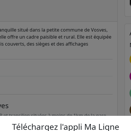
ranquille situé dans la petite commune de Vosves,
e offre un cadre paisible et rural. Elle est équipée
is couverts, des sièges et des affichages
ves
ER et transilien situées à moins de 1km de la gare
Téléchargez l'appli Ma Ligne