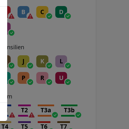
A
B
C
D
E
Transilien
H
J
K
L
N
P
R
U
Tram
T1
T2
T3a
T3b
T4
T5
T6
T7