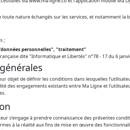
ccessibles via www.ma-ligne.co et l'application mobile Ma L
e toute nature échangés sur les services, et notamment la 
s ;
"données personnelles", "traitement"
Française dite "Informatique et Libertés" n°78 - 17 du 6 janv
 générales
 objet de définir les conditions dans lesquelles l’utilisateur
alité des engagements existants entre Ma Ligne et l’utilisa
es.
ion
isateur s’engage à prendre connaissance des présentes condi
mes à la réalité aux fins de mise en œuvre des fonctionnali