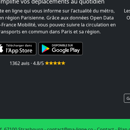
implifie vos déplacements au quotidien
te en ligne qui vous informe sur l'actualité du métro,
Le
 en région Parisienne. Grâce aux données Open Data
O
-France Mobilité, vous pouvez suivre la circulation en
transports en commun dans Paris et sa région.
1362 avis · 4.8/5
G
f, 67100 Strasbourg -
contact@ma-ligne.co
-
Contact
-
Plan 