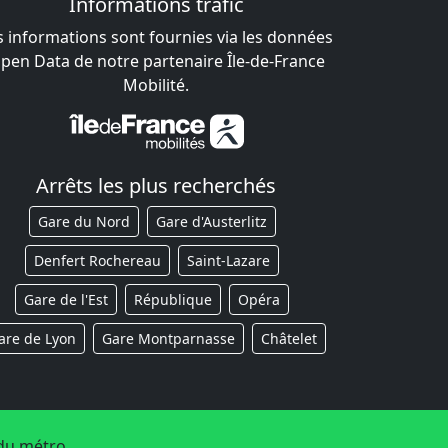
Informations trafic
s informations sont fournies via les données
pen Data de notre partenaire Île-de-France
Mobilité.
Arrêts les plus recherchés
Gare du Nord
Gare d'Austerlitz
Denfert Rochereau
Saint-Lazare
Gare de l'Est
République
Opéra
are de Lyon
Gare Montparnasse
Châtelet
du métro