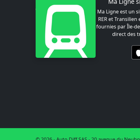
Ma Ligne s
Ma Ligne est un si
RER et Transilien
fournies par Île-de
direct des 
© 2026 - Auto Diff SAS - 20 avenue du Neuho