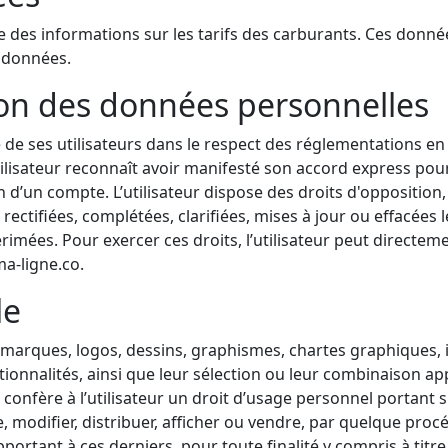
 des informations sur les tarifs des carburants. Ces donnée
s données.
tion des données personnelles
e de ses utilisateurs dans le respect des réglementations e
lisateur reconnaît avoir manifesté son accord express pour 
 d’un compte. L’utilisateur dispose des droits d'opposition,
 rectifiées, complétées, clarifiées, mises à jour ou effacées
rimées. Pour exercer ces droits, l’utilisateur peut direct
a-ligne.co
.
le
 marques, logos, dessins, graphismes, chartes graphiques, 
ctionnalités, ainsi que leur sélection ou leur combinaison app
confère à l’utilisateur un droit d’usage personnel portant 
ire, modifier, distribuer, afficher ou vendre, par quelque pro
pportant à ces derniers, pour toute finalité y compris à titr