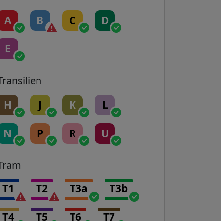
A
B
C
D
E
Transilien
H
J
K
L
N
P
R
U
Tram
T1
T2
T3a
T3b
T4
T5
T6
T7