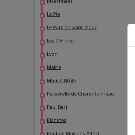
Inkermann
La Pie
Le Parc de Saint-Maur
Les 7 Arbres
Lyon
Mairie
Moulin Brûlé
Passerelle de Charentonneau
Paul Bert
Planètes
Pont de Maisons-Alfort