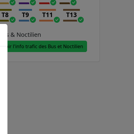
T8
T9
T11
T13
Bus & Noctilien
Voir l'info trafic des Bus et Noctilien