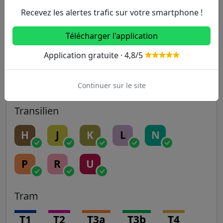
Recevez les alertes trafic sur votre smartphone !
14
Télécharger l'application
RER
Application gratuite · 4,8/5
A
B
C
D
E
Continuer sur le site
Transilien
H
J
K
L
N
P
R
U
Tram
T1
T2
T3a
T3b
T4