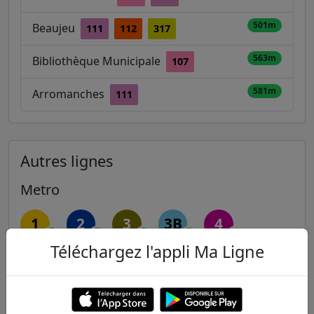
501m
Beaujeu
111
112
317
563m
Bibliothèque Municipale
107
581m
Arromanches
111
Autres lignes
Metro
1
2
3
3B
4
Téléchargez l'appli Ma Ligne
5
6
7
7B
8
9
10
11
12
13