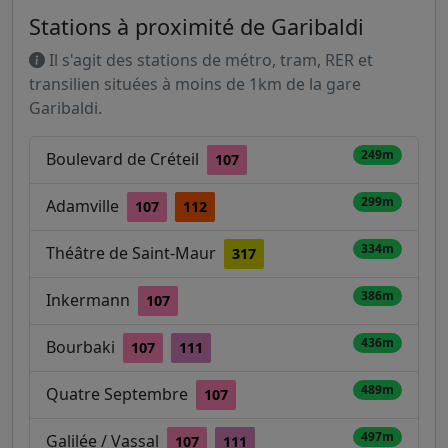
Stations à proximité de Garibaldi
Il s'agit des stations de métro, tram, RER et
transilien situées à moins de 1km de la gare
Garibaldi.
249m
Boulevard de Créteil
107
299m
Adamville
107
112
334m
Théâtre de Saint-Maur
317
386m
Inkermann
107
436m
Bourbaki
107
111
489m
Quatre Septembre
107
497m
Galilée / Vassal
107
111