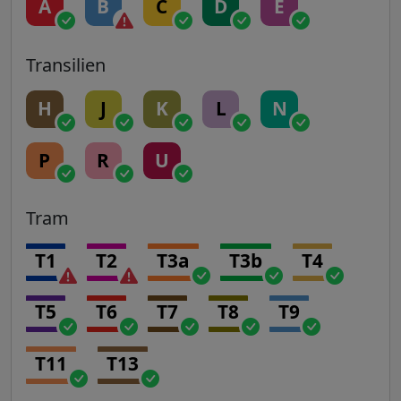
A
B
C
D
E
Transilien
H
J
K
L
N
P
R
U
Tram
T1
T2
T3a
T3b
T4
T5
T6
T7
T8
T9
T11
T13