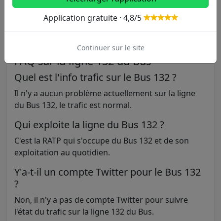
Application gratuite · 4,8/5
Continuer sur le site
FAQ sur la ligne 132 du Bus
Quel est l'info trafic sur le Bus 132 ?
Il n'y a aucun problème actuellement sur la ligne
du Bus 132, le trafic est normal.
Qui exploite la ligne du Bus 132 ?
C'est la RATP qui s'occupe du Bus 132 et de son
exploitation au quotidien.
Y'a-t-il un compte Twitter pour le Bus 132
?
Non, il n'y a pas de compte Twitter pour suivre
l'état du trafic sur la ligne 132 du Bus.