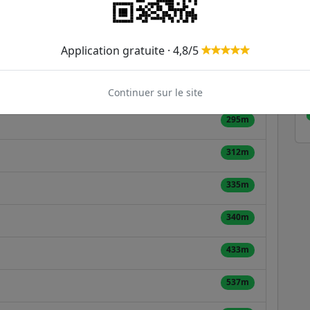
ie de Vitry-sur-Seine
ER et transilien situées à moins de 1km du tram
Application gratuite · 4,8/5
247m
Continuer sur le site
295m
312m
335m
340m
433m
537m