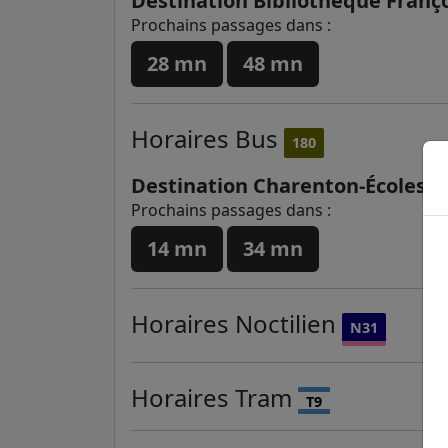
Destination Bibliothèque Franç
Prochains passages dans :
28 mn
48 mn
Horaires
Bus
180
Destination Charenton-Écoles
Prochains passages dans :
14 mn
34 mn
Horaires
Noctilien
N31
Horaires
Tram
T9