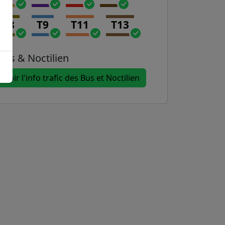
T8
T9
T11
T13
Bus & Noctilien
Voir l'info trafic des Bus et Noctilien