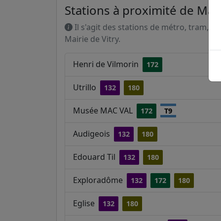
Stations à proximité de Mair
Il s'agit des stations de métro, tram, R
Mairie de Vitry.
Henri de Vilmorin
172
Utrillo
132
180
Musée MAC VAL
172
T9
Audigeois
132
180
Edouard Til
132
180
Exploradôme
132
172
180
Eglise
132
180