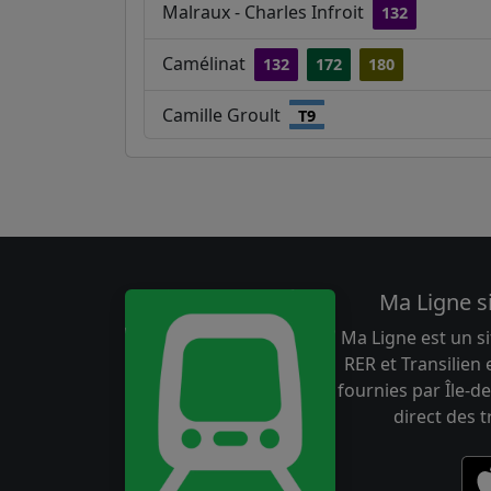
Malraux - Charles Infroit
132
Camélinat
132
172
180
Camille Groult
T9
Ma Ligne s
Ma Ligne est un si
RER et Transilien
fournies par Île-de
direct des 