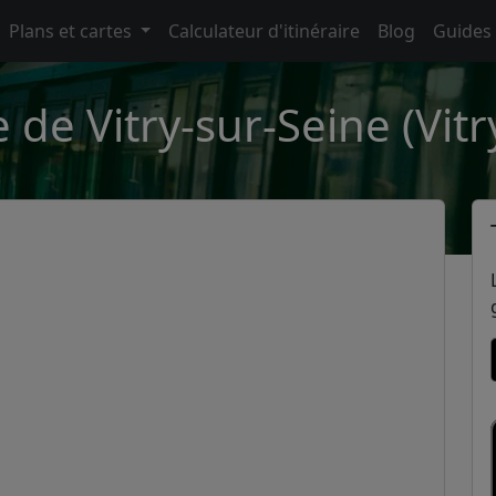
Plans et cartes
Calculateur d'itinéraire
Blog
Guides
e de Vitry-sur-Seine (Vitr