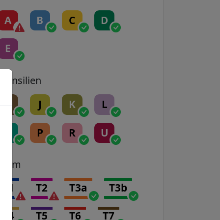
A
B
C
D
E
Transilien
H
J
K
L
N
P
R
U
Tram
T1
T2
T3a
T3b
T4
T5
T6
T7