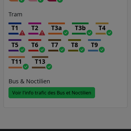
Tram
T1
T2
T3a
T3b
T4
T5
T6
T7
T8
T9
T11
T13
Bus & Noctilien
Voir l'info trafic des Bus et Noctilien