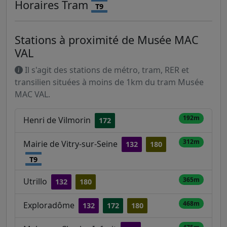
Horaires
Tram
T9
Stations à proximité de Musée MAC
VAL
Il s'agit des stations de métro, tram, RER et
transilien situées à moins de 1km du tram Musée
MAC VAL.
192m
Henri de Vilmorin
172
312m
Mairie de Vitry-sur-Seine
132
180
T9
365m
Utrillo
132
180
468m
Exploradôme
132
172
180