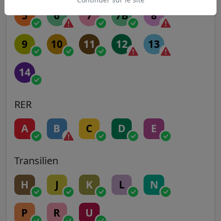
5
6
7
7B
8
9
10
11
12
13
14
RER
A
B
C
D
E
Transilien
H
J
K
L
N
P
R
U