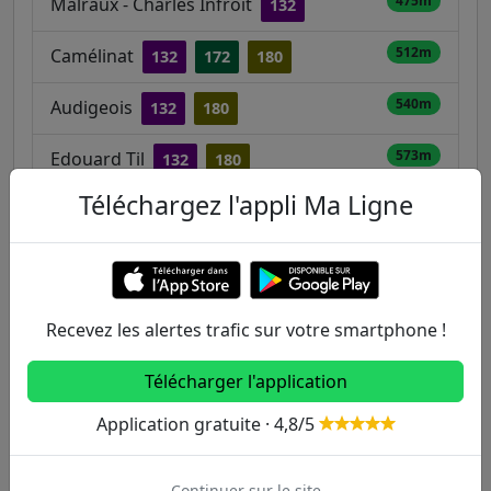
475m
Malraux - Charles Infroit
132
512m
Camélinat
132
172
180
540m
Audigeois
132
180
573m
Edouard Til
132
180
Téléchargez l'appli Ma Ligne
653m
Eglise
132
180
744m
Beethoven - Concorde
T9
Recevez les alertes trafic sur votre smartphone !
Autres lignes
Télécharger l'application
Metro
Application gratuite · 4,8/5
1
2
3
3B
4
Continuer sur le site