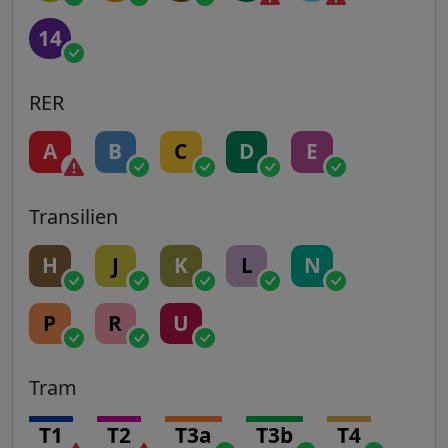
14
RER
A
B
C
D
E
Transilien
H
J
K
L
N
P
R
U
Tram
T1
T2
T3a
T3b
T4