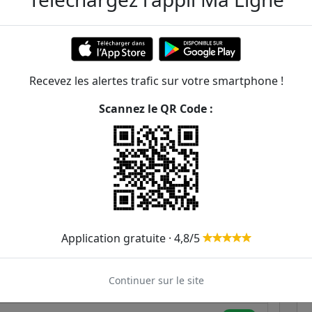
Recevez les alertes trafic sur votre smartphone !
eil - Cachan
Scannez le QR Code :
ER et transilien situées à moins de 1km de la gare
342m
346m
357m
93
197
Application gratuite · 4,8/5
368m
187
193
Continuer sur le site
420m
2
184