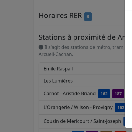
Horaires
RER
B
Stations à proximité de Arcu
Il s'agit des stations de métro, tram, R
Arcueil-Cachan.
Emile Raspail
Les Lumières
Carnot - Aristide Briand
162
187
1
L'Orangerie / Wilson - Provigny
162
Cousin de Mericourt / Saint-Joseph
16