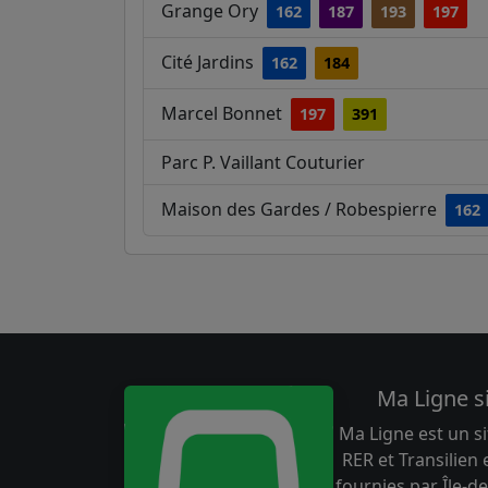
Grange Ory
162
187
193
197
Cité Jardins
162
184
Marcel Bonnet
197
391
Parc P. Vaillant Couturier
Maison des Gardes / Robespierre
162
Ma Ligne s
Ma Ligne est un si
RER et Transilien
fournies par Île-de