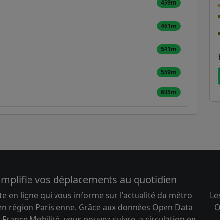
459m
461m
541m
559m
605m
implifie vos déplacements au quotidien
te en ligne qui vous informe sur l'actualité du métro,
Le
 en région Parisienne. Grâce aux données Open Data
O
-France Mobilité, vous pouvez suivre la circulation en