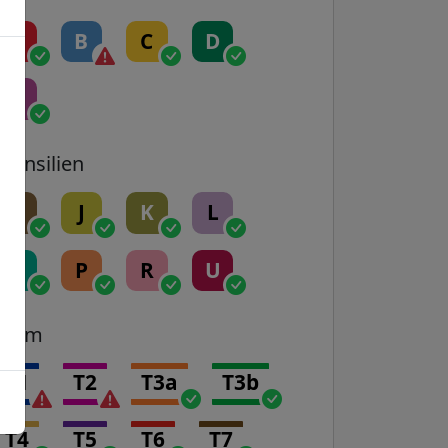
A
B
C
D
E
Transilien
H
J
K
L
N
P
R
U
Tram
T1
T2
T3a
T3b
T4
T5
T6
T7