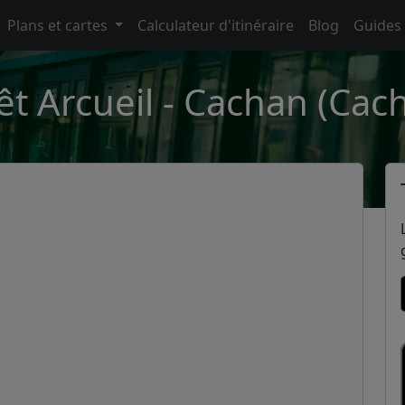
Plans et cartes
Calculateur d'itinéraire
Blog
Guides
êt Arcueil - Cachan (Cac