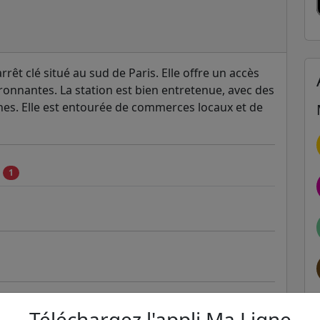
rrêt clé situé au sud de Paris. Elle offre un accès
vironnantes. La station est bien entretenue, avec des
nes. Elle est entourée de commerces locaux et de
c
1
Téléchargez l'appli Ma Ligne