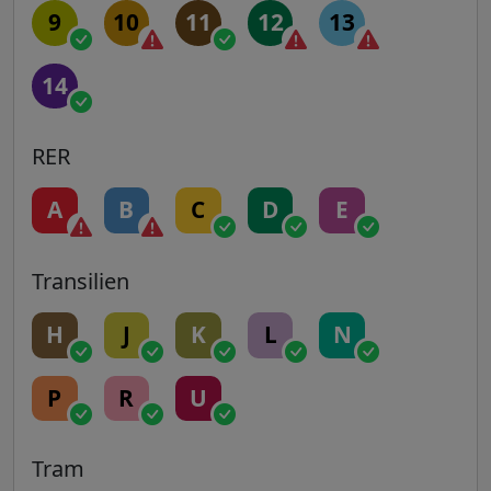
9
10
11
12
13
14
RER
A
B
C
D
E
Transilien
H
J
K
L
N
P
R
U
Tram