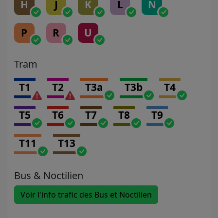
H
J
K
L
N
P
R
U
Tram
T1
T2
T3a
T3b
T4
T5
T6
T7
T8
T9
T11
T13
Bus & Noctilien
Voir l'info trafic des Bus et Noctilien