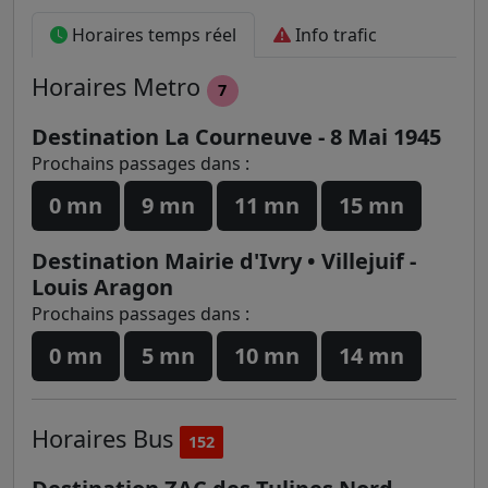
Horaires temps réel
Info trafic
Horaires
Metro
7
Destination La Courneuve - 8 Mai 1945
Prochains passages dans :
0 mn
9 mn
11 mn
15 mn
Destination Mairie d'Ivry • Villejuif -
Louis Aragon
Prochains passages dans :
0 mn
5 mn
10 mn
14 mn
Horaires
Bus
152