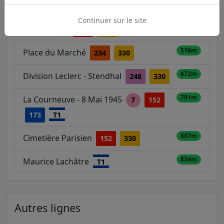
173
Continuer sur le site
488m
Rechossière
152
330
516m
Place du Marché
234
330
672m
Division Leclerc - Stendhal
248
330
791m
La Courneuve - 8 Mai 1945
7
152
173
T1
807m
Cimetière Parisien
152
330
834m
Maurice Lachâtre
T1
Autres lignes