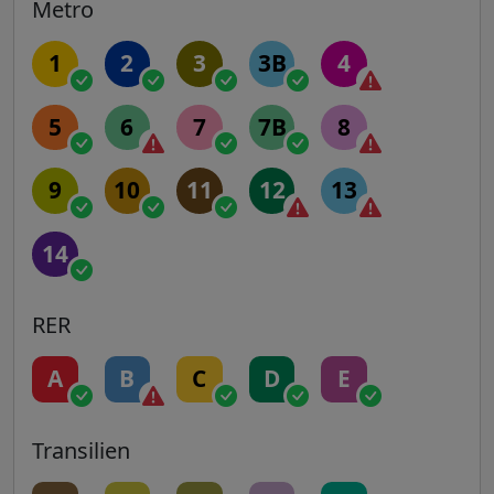
Metro
1
2
3
3B
4
5
6
7
7B
8
9
10
11
12
13
14
RER
A
B
C
D
E
Transilien