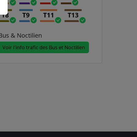
T8
T9
T11
T13
Bus & Noctilien
Voir l'info trafic des Bus et Noctilien