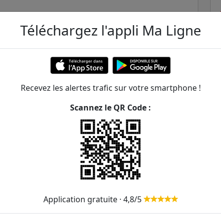
Téléchargez l'appli Ma Ligne
Recevez les alertes trafic sur votre smartphone !
Scannez le QR Code :
ai 1945
ER et transilien situées à moins de 1km de la gare 8
218m
360m
Application gratuite · 4,8/5
387m