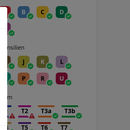
A
B
C
D
E
Transilien
H
J
K
L
N
P
R
U
Tram
T1
T2
T3a
T3b
T4
T5
T6
T7