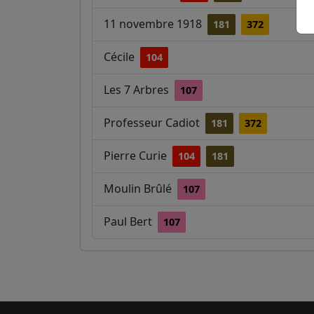
11 novembre 1918
181
372
Cécile
104
Les 7 Arbres
107
Professeur Cadiot
181
372
Pierre Curie
104
181
Moulin Brûlé
107
Paul Bert
107