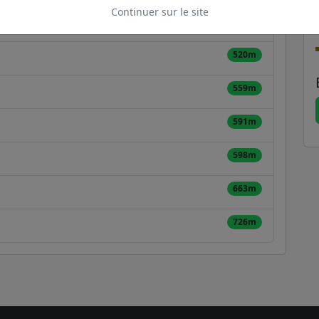
Continuer sur le site
518m
520m
559m
591m
598m
663m
726m