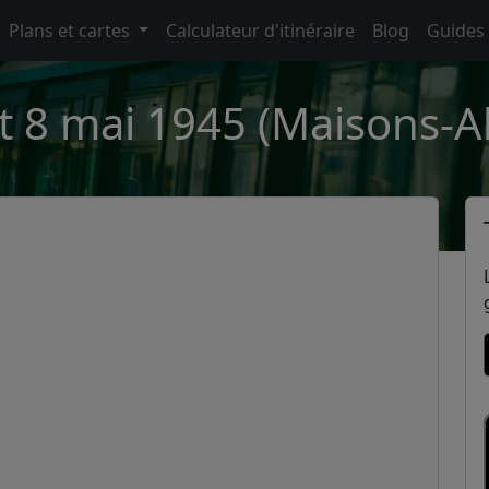
Plans et cartes
Calculateur d'itinéraire
Blog
Guides
t 8 mai 1945 (Maisons-Al