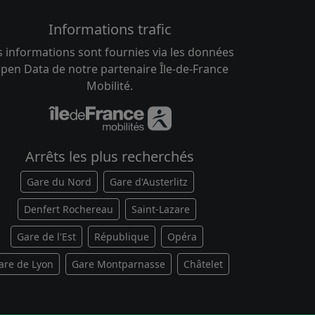
Informations trafic
s informations sont fournies via les données
pen Data de notre partenaire Île-de-France
Mobilité.
Arrêts les plus recherchés
Gare du Nord
Gare d'Austerlitz
Denfert Rochereau
Saint-Lazare
Gare de l'Est
République
Opéra
are de Lyon
Gare Montparnasse
Châtelet