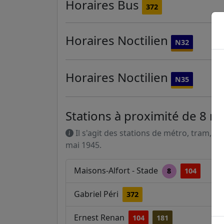
Horaires
Bus
372
Horaires
Noctilien
N32
Horaires
Noctilien
N35
Stations à proximité de 8 m
Il s'agit des stations de métro, tram, R
mai 1945.
Maisons-Alfort - Stade
8
104
Gabriel Péri
372
Ernest Renan
104
181