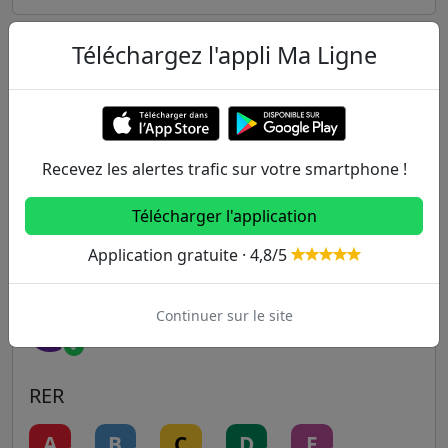
Téléchargez l'appli Ma Ligne
Autres lignes
Metro
1
2
3
3B
4
Recevez les alertes trafic sur votre smartphone !
5
6
7
7B
8
Télécharger l'application
Application gratuite · 4,8/5
9
10
11
12
13
Continuer sur le site
14
RER
A
B
C
D
E