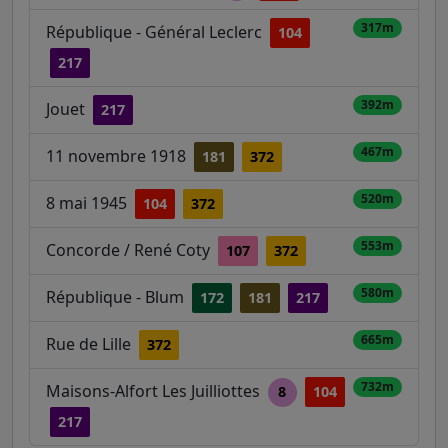
317m
République - Général Leclerc
104
217
392m
Jouet
217
467m
11 novembre 1918
181
372
520m
8 mai 1945
104
372
553m
Concorde / René Coty
107
372
580m
République - Blum
172
181
217
665m
Rue de Lille
372
732m
Maisons-Alfort Les Juilliottes
8
104
217