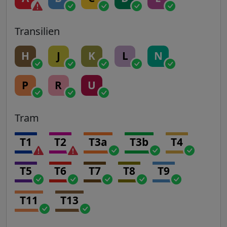
Transilien
H
J
K
L
N
P
R
U
Tram
T1
T2
T3a
T3b
T4
T5
T6
T7
T8
T9
T11
T13