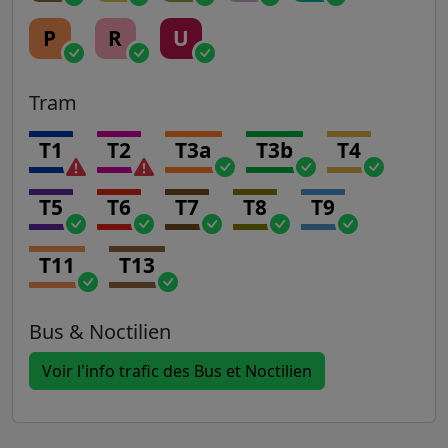
P
R
U
Tram
T1
T2
T3a
T3b
T4
T5
T6
T7
T8
T9
T11
T13
Bus & Noctilien
Voir l'info trafic des Bus et Noctilien