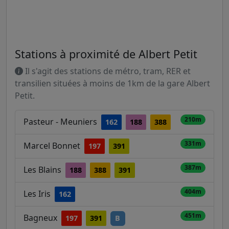
Stations à proximité de Albert Petit
Il s'agit des stations de métro, tram, RER et
transilien situées à moins de 1km de la gare Albert
Petit.
210m
Pasteur - Meuniers
162
188
388
331m
Marcel Bonnet
197
391
387m
Les Blains
188
388
391
404m
Les Iris
162
451m
Bagneux
197
391
B