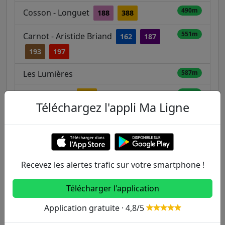
490m
Cosson - Longuet
188
388
551m
Carnot - Aristide Briand
162
187
193
197
Les Lumières
587m
599m
Jean Longuet
388
Téléchargez l'appli Ma Ligne
Martyrs de Chateaubriant - Métro /
664m
Bagneux Lucie Aubrac
162
188
388
Recevez les alertes trafic sur votre smartphone !
Télécharger l'application
Autres lignes
Application gratuite · 4,8/5
Metro