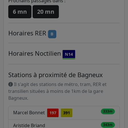
Prochains passages dans :
6 mn
20 mn
Horaires
RER
B
Horaires
Noctilien
N14
Stations à proximité de Bagneux
Il s'agit des stations de métro, tram, RER et
transilien situées à moins de 1km de la gare
Bagneux.
333m
Marcel Bonnet
197
391
Aristide Briand
343m