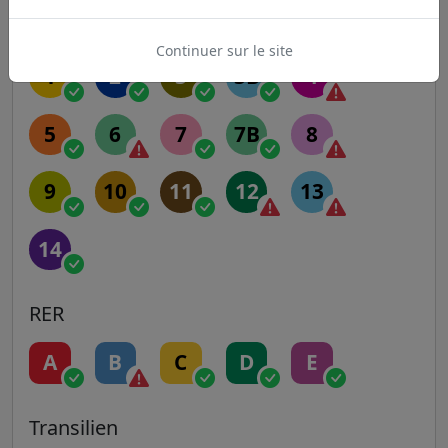
Metro
Continuer sur le site
1
2
3
3B
4
5
6
7
7B
8
9
10
11
12
13
14
RER
A
B
C
D
E
Transilien