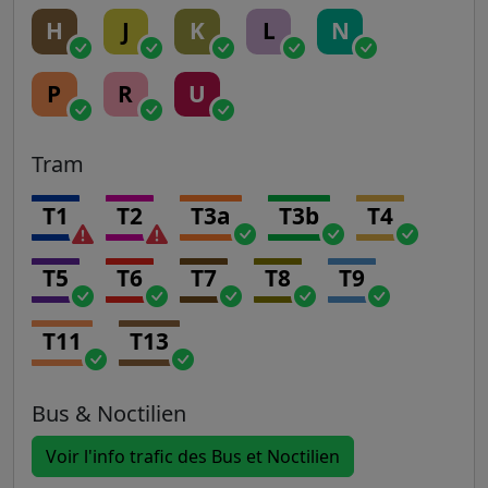
H
J
K
L
N
P
R
U
Tram
T1
T2
T3a
T3b
T4
T5
T6
T7
T8
T9
T11
T13
Bus & Noctilien
Voir l'info trafic des Bus et Noctilien