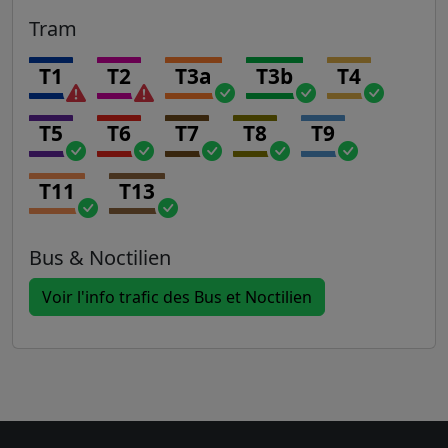
Tram
T1
T2
T3a
T3b
T4
T5
T6
T7
T8
T9
T11
T13
Bus & Noctilien
Voir l'info trafic des Bus et Noctilien