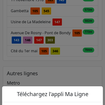
573m
Gambetta
105
545
582m
Usine de La Madeleine
147
773m
Avenue De Rosny - Pont de Bondy
105
143
146
147
303
784m
Cité du 1er mai
105
346
Autres lignes
Metro
Téléchargez l'appli Ma Ligne
1
2
3
3B
4