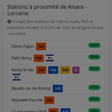
Stations à proximité de Alsace -
Lorraine
Il s'agit des stations de métro, tram, RER et
transilien situées à moins de 1km de la gare Alsace
- Lorraine.
206m
Denis Papin
105
315m
Petit Noisy
105
T1
361m
Noisy-le-Sec
105
143
545
E
T1
419m
Baudin (av de Rosny)
143
553m
Nouvelle Piscine
105
560m
11 novembre 1918
105
143