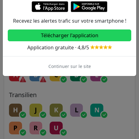
5
6
7
7B
8
9
10
11
12
13
Recevez les alertes trafic sur votre smartphone !
Télécharger l'application
14
Application gratuite · 4,8/5
RER
Continuer sur le site
A
B
C
D
E
Transilien
H
J
K
L
N
P
R
U