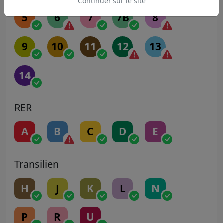
Continuer sur le site
5
6
7
7B
8
9
10
11
12
13
14
RER
A
B
C
D
E
Transilien
H
J
K
L
N
P
R
U