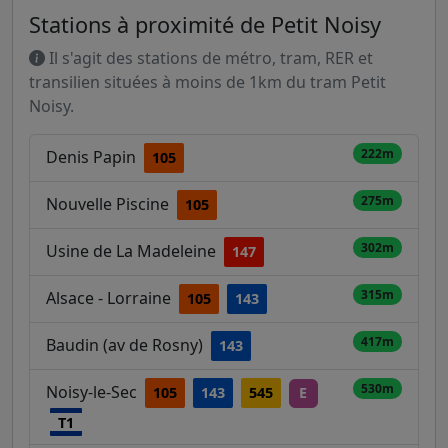
Stations à proximité de Petit Noisy
Il s'agit des stations de métro, tram, RER et
transilien situées à moins de 1km du tram Petit
Noisy.
222m
Denis Papin
105
275m
Nouvelle Piscine
105
302m
Usine de La Madeleine
147
315m
Alsace - Lorraine
105
143
417m
Baudin (av de Rosny)
143
530m
Noisy-le-Sec
105
143
545
E
T1