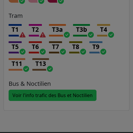
Tram
T1
T2
T3a
T3b
T4
T5
T6
T7
T8
T9
T11
T13
Bus & Noctilien
Voir l'info trafic des Bus et Noctilien