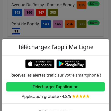
537m
Avenue De Rosny - Pont de Bondy
105
143
146
147
303
580m
Pont de Bondy
143
146
234
303
T1
582m
Rue des Peupliers
146
234
303
Téléchargez l'appli Ma Ligne
Cité Administrative / Auguste Delaune
640m
146
234
303
Recevez les alertes trafic sur votre smartphone !
Autres lignes
Télécharger l'application
Metro
Application gratuite · 4,8/5
1
2
3
3B
4