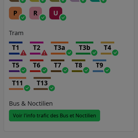
P
R
U
Tram
T1
T2
T3a
T3b
T4
T5
T6
T7
T8
T9
T11
T13
Bus & Noctilien
Voir l'info trafic des Bus et Noctilien