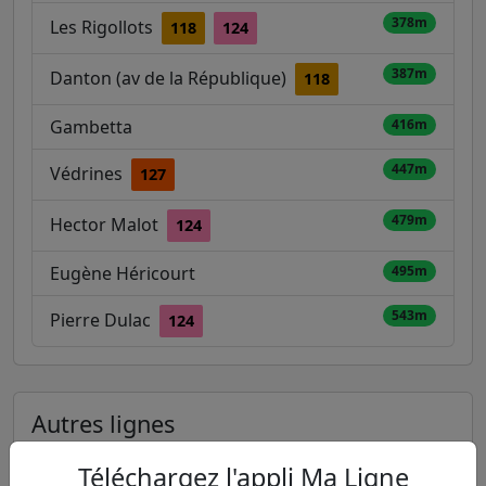
378m
Les Rigollots
118
124
387m
Danton (av de la République)
118
Gambetta
416m
447m
Védrines
127
479m
Hector Malot
124
Eugène Héricourt
495m
543m
Pierre Dulac
124
Autres lignes
Metro
Téléchargez l'appli Ma Ligne