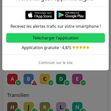
1
2
3
3B
4
5
6
7
7B
8
Recevez les alertes trafic sur votre smartphone !
9
10
11
12
13
Télécharger l'application
Application gratuite · 4,8/5
14
Continuer sur le site
RER
A
B
C
D
E
Transilien
H
J
K
L
N