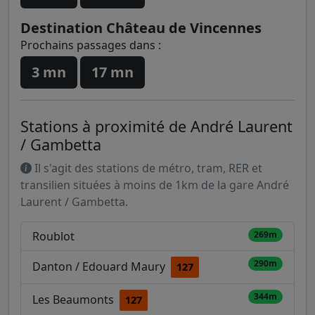
Destination Château de Vincennes
Prochains passages dans :
3 mn
17 mn
Stations à proximité de André Laurent
/ Gambetta
Il s'agit des stations de métro, tram, RER et
transilien situées à moins de 1km de la gare André
Laurent / Gambetta.
Roublot
269m
290m
Danton / Edouard Maury
127
344m
Les Beaumonts
127