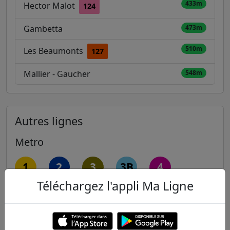
433m
Hector Malot
124
Gambetta
473m
510m
Les Beaumonts
127
Mallier - Gaucher
548m
Autres lignes
Metro
1
2
3
3B
4
Téléchargez l'appli Ma Ligne
5
6
7
7B
8
9
10
11
12
13