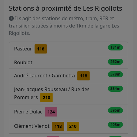
Stations à proximité de Les Rigollots
Il s'agit des stations de métro, tram, RER et
transilien situées à moins de 1km de la gare Les
Rigollots.
181m
Pasteur
118
Roublot
262m
378m
André Laurent / Gambetta
118
Jean-Jacques Rousseau / Rue des
384m
Pommiers
210
395m
Pierre Dulac
124
403m
Clément Vienot
118
210