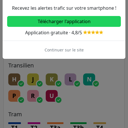
Recevez les alertes trafic sur votre smartphone !
14
Télécharger l'application
RER
Application gratuite · 4,8/5
A
B
C
D
E
Continuer sur le site
Transilien
H
J
K
L
N
P
R
U
Tram
T1
T2
T3a
T3b
T4