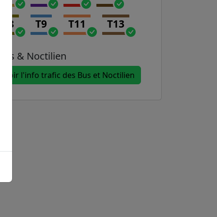
T8
T9
T11
T13
Bus & Noctilien
Voir l'info trafic des Bus et Noctilien