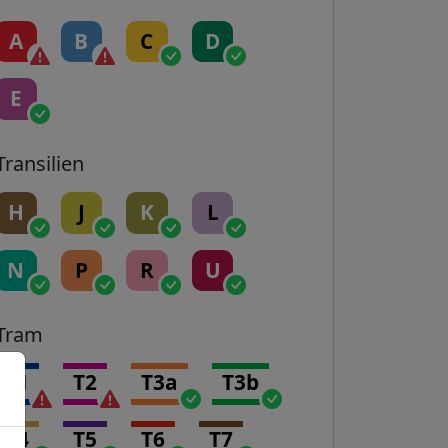
A
B
C
D
E
Transilien
H
J
K
L
N
P
R
U
Tram
T1
T2
T3a
T3b
T4
T5
T6
T7