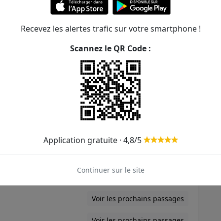
Voir les prochains passages
Voir les prochains passages
Recevez les alertes trafic sur votre smartphone !
Voir les prochains passages
Scannez le QR Code :
Voir les prochains passages
Voir les prochains passages
Voir les prochains passages
Voir les prochains passages
Application gratuite · 4,8/5
Voir les prochains passages
Continuer sur le site
Voir les prochains passages
Voir les prochains passages
Voir les prochains passages