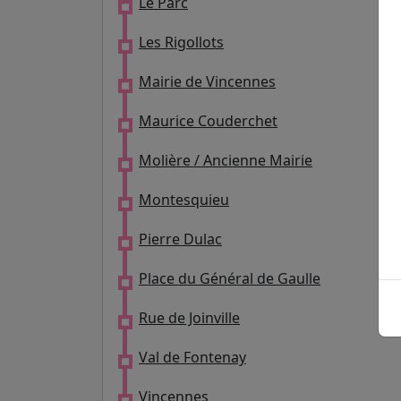
Le Parc
Les Rigollots
Mairie de Vincennes
Maurice Couderchet
Molière / Ancienne Mairie
Montesquieu
Pierre Dulac
Place du Général de Gaulle
Rue de Joinville
Val de Fontenay
Vincennes