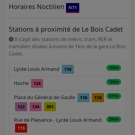
Horaires
Noctilien
N71
Stations à proximité de Le Bois Cadet
Il s'agit des stations de métro, tram, RER et
transilien situées à moins de 1km de la gare Le Bois
Cadet.
160m
Lycée Louis Armand
116
189m
Hoche
124
377m
Place du Général de Gaulle
116
118
122
124
301
Rue de Plaisance - Lycée Louis Armand
390m
113