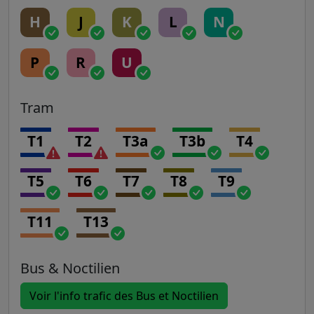
H
J
K
L
N
P
R
U
Tram
T1
T2
T3a
T3b
T4
T5
T6
T7
T8
T9
T11
T13
Bus & Noctilien
Voir l'info trafic des Bus et Noctilien