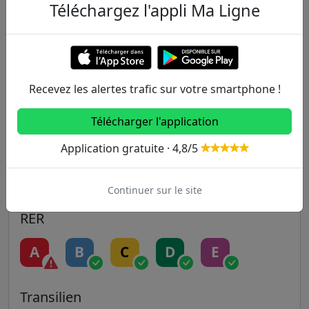
Téléchargez l'appli Ma Ligne
Metro
1
2
3
3B
4
Recevez les alertes trafic sur votre smartphone !
5
6
7
7B
8
Télécharger l'application
9
10
11
12
13
Application gratuite · 4,8/5
14
Continuer sur le site
RER
A
B
C
D
E
Transilien