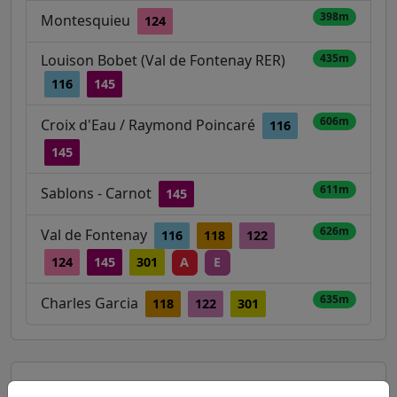
398m
Montesquieu
124
Louison Bobet (Val de Fontenay RER)
435m
116
145
606m
Croix d'Eau / Raymond Poincaré
116
145
611m
Sablons - Carnot
145
626m
Val de Fontenay
116
118
122
124
145
301
A
E
635m
Charles Garcia
118
122
301
Autres lignes