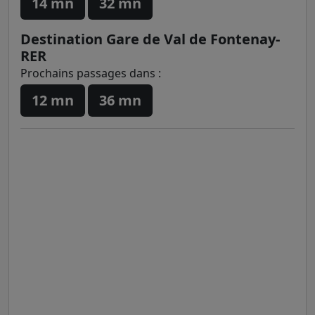
14 mn
32 mn
Destination Gare de Val de Fontenay-
RER
Prochains passages dans :
12 mn
36 mn