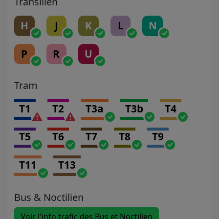
Transilien
H
J
K
L
N
P
R
U
Tram
T1
T2
T3a
T3b
T4
T5
T6
T7
T8
T9
T11
T13
Bus & Noctilien
Voir l'info trafic des Bus et Noctilien