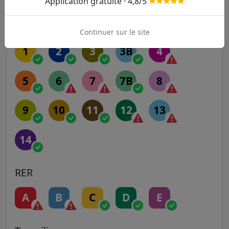
Application gratuite · 4,8/5
Autres lignes
Metro
Continuer sur le site
1
2
3
3B
4
5
6
7
7B
8
9
10
11
12
13
14
RER
A
B
C
D
E