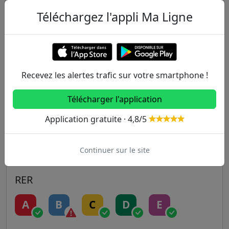
Autres lignes
Téléchargez l'appli Ma Ligne
Metro
1
2
3
3B
4
Recevez les alertes trafic sur votre smartphone !
5
6
7
7B
8
Télécharger l'application
9
10
11
12
13
Application gratuite · 4,8/5
14
Continuer sur le site
RER
A
B
C
D
E