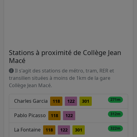
Stations à proximité de Collège Jean
Macé
Il s'agit des stations de métro, tram, RER et
transilien situées à moins de 1km de la gare
Collège Jean Macé.
271m
Charles Garcia
118
122
301
312m
Pablo Picasso
118
122
322m
La Fontaine
118
122
301