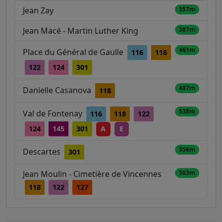
Jean Zay
357m
Jean Macé - Martin Luther King
387m
461m
Place du Général de Gaulle
116
118
122
124
301
487m
Danielle Casanova
118
538m
Val de Fontenay
116
118
122
124
145
301
A
E
556m
Descartes
301
Jean Moulin - Cimetière de Vincennes
563m
118
122
127