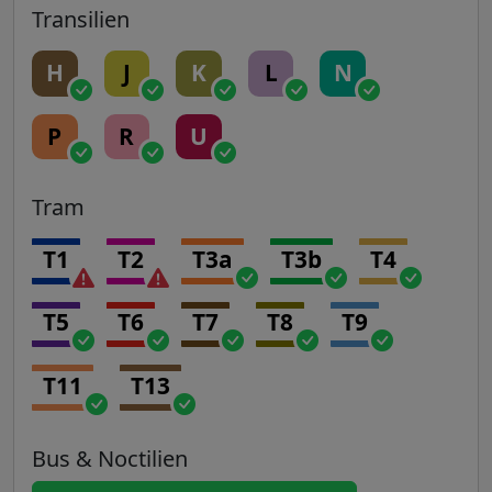
Transilien
H
J
K
L
N
P
R
U
Tram
T1
T2
T3a
T3b
T4
T5
T6
T7
T8
T9
T11
T13
Bus & Noctilien