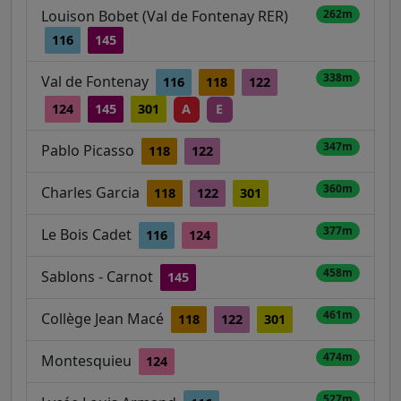
Louison Bobet (Val de Fontenay RER)
262m
116
145
338m
Val de Fontenay
116
118
122
124
145
301
A
E
347m
Pablo Picasso
118
122
360m
Charles Garcia
118
122
301
377m
Le Bois Cadet
116
124
458m
Sablons - Carnot
145
461m
Collège Jean Macé
118
122
301
474m
Montesquieu
124
527m