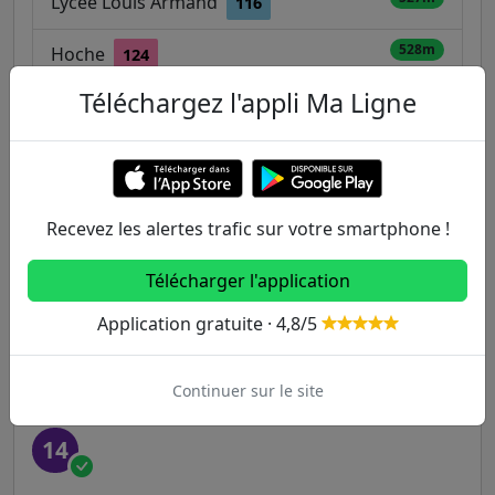
Lycée Louis Armand
116
528m
Hoche
124
Téléchargez l'appli Ma Ligne
Autres lignes
Metro
Recevez les alertes trafic sur votre smartphone !
1
2
3
3B
4
Télécharger l'application
5
6
7
7B
8
Application gratuite · 4,8/5
9
10
11
12
13
Continuer sur le site
14