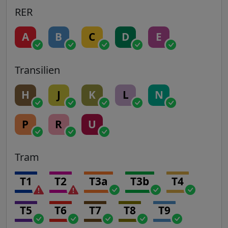
RER
A
B
C
D
E
Transilien
H
J
K
L
N
P
R
U
Tram
T1
T2
T3a
T3b
T4
T5
T6
T7
T8
T9