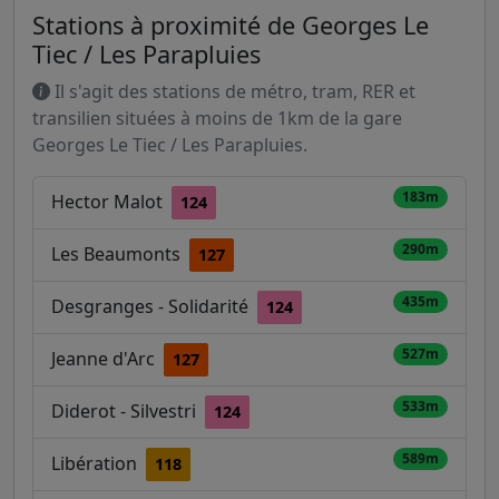
Stations à proximité de Georges Le
Tiec / Les Parapluies
Il s'agit des stations de métro, tram, RER et
transilien situées à moins de 1km de la gare
Georges Le Tiec / Les Parapluies.
183m
Hector Malot
124
290m
Les Beaumonts
127
435m
Desgranges - Solidarité
124
527m
Jeanne d'Arc
127
533m
Diderot - Silvestri
124
589m
Libération
118