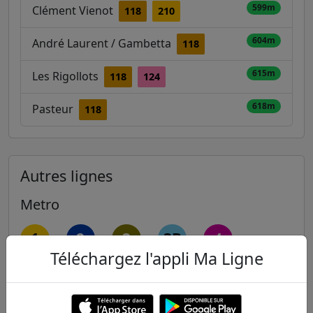
599m
Clément Vienot
118
210
604m
André Laurent / Gambetta
118
615m
Les Rigollots
118
124
618m
Pasteur
118
Autres lignes
Metro
1
2
3
3B
4
Téléchargez l'appli Ma Ligne
5
6
7
7B
8