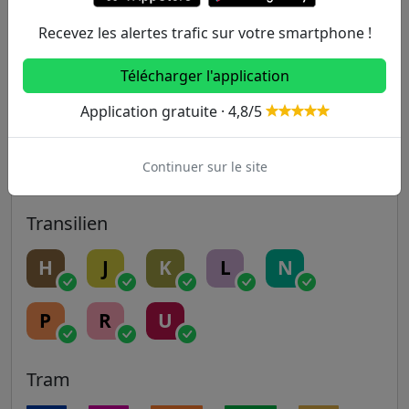
9
10
11
12
13
Recevez les alertes trafic sur votre smartphone !
14
Télécharger l'application
Application gratuite · 4,8/5
RER
A
B
C
D
E
Continuer sur le site
Transilien
H
J
K
L
N
P
R
U
Tram