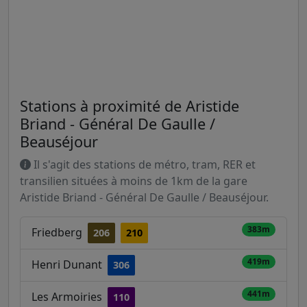
Stations à proximité de Aristide
Briand - Général De Gaulle /
Beauséjour
Il s'agit des stations de métro, tram, RER et
transilien situées à moins de 1km de la gare
Aristide Briand - Général De Gaulle / Beauséjour.
383m
Friedberg
206
210
419m
Henri Dunant
306
441m
Les Armoiries
110