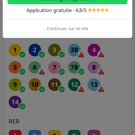
Application gratuite · 4,8/5
Autres lignes
Continuer sur le site
Metro
1
2
3
3B
4
5
6
7
7B
8
9
10
11
12
13
14
RER