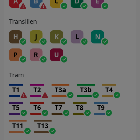
A
B
C
D
E
Transilien
H
J
K
L
N
P
R
U
Tram
T1
T2
T3a
T3b
T4
T5
T6
T7
T8
T9
T11
T13