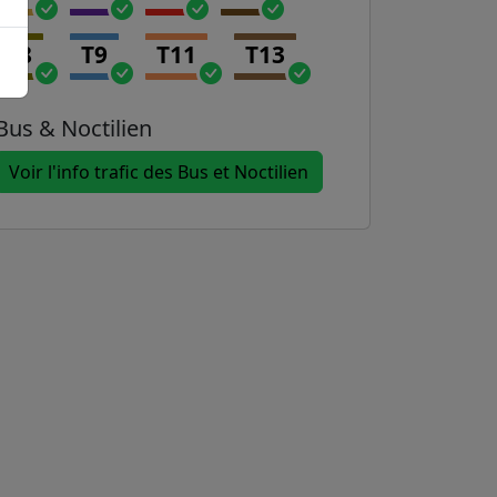
T8
T9
T11
T13
Bus & Noctilien
Voir l'info trafic des Bus et Noctilien