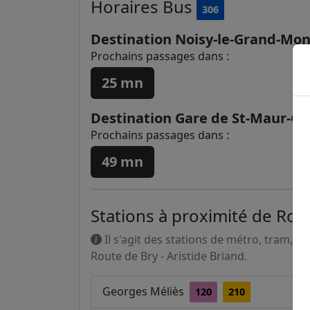
Horaires
Bus
306
Destination Noisy-le-Grand-Mon
Prochains passages dans :
25 mn
Destination Gare de St-Maur-Cré
Prochains passages dans :
49 mn
Stations à proximité de Rout
Il s'agit des stations de métro, tram, R
Route de Bry - Aristide Briand.
Georges Méliès
120
210