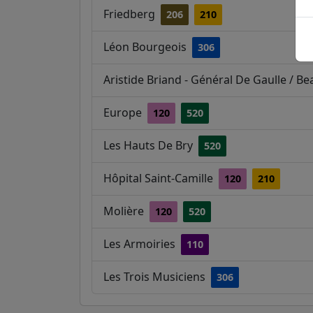
Friedberg
206
210
Léon Bourgeois
306
Aristide Briand - Général De Gaulle / B
Europe
120
520
Les Hauts De Bry
520
Hôpital Saint-Camille
120
210
Molière
120
520
Les Armoiries
110
Les Trois Musiciens
306