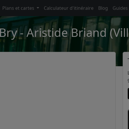
Plans et cartes
Calculateur d'itinéraire
Blog
Guides
ry - Aristide Briand (Vi