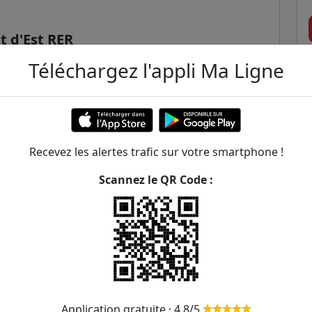
t d'Est RER
Téléchargez l'appli Ma Ligne
teil RER
Recevez les alertes trafic sur votre smartphone !
Scannez le QR Code :
e de Bry - Aristide Briand
ER et transilien situées à moins de 1km de la gare
272m
Application gratuite · 4,8/5