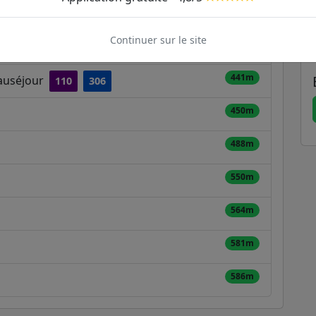
346m
Continuer sur le site
347m
441m
eauséjour
110
306
450m
488m
550m
564m
581m
586m