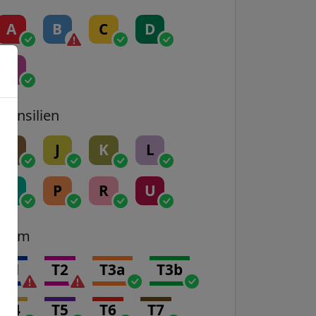
A
B
C
D
E
Transilien
H
J
K
L
N
P
R
U
Tram
T1
T2
T3a
T3b
T4
T5
T6
T7