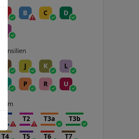
A
B
C
D
E
Transilien
H
J
K
L
N
P
R
U
Tram
T1
T2
T3a
T3b
T4
T5
T6
T7