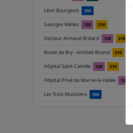
Léon Bourgeois
306
Georges Méliès
120
210
Docteur Armand Brillard
120
210
Route de Bry - Aristide Briand
210
3
Hôpital Saint-Camille
120
210
Hôpital Privé de Marne-la-Vallée
120
Les Trois Musiciens
306