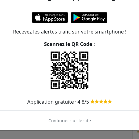
361m
387m
Recevez les alertes trafic sur votre smartphone !
478m
Scannez le QR Code :
488m
06
497m
540m
540m
Application gratuite · 4,8/5
Continuer sur le site