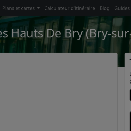
Plans et cartes
Calculateur d'itinéraire
Blog
Guides
es Hauts De Bry (Bry-su