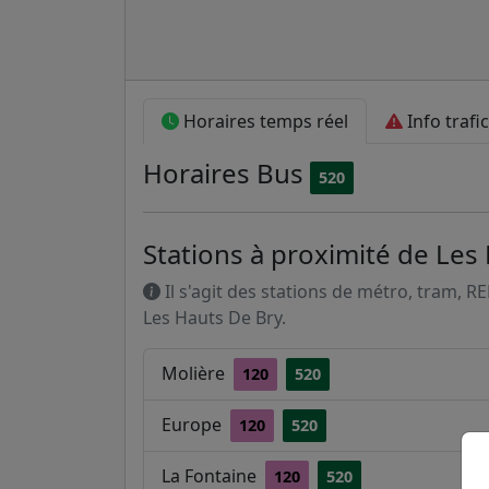
Horaires temps réel
Info trafic
Horaires
Bus
520
Stations à proximité de Les
Il s'agit des stations de métro, tram, R
Les Hauts De Bry.
Molière
120
520
Europe
120
520
La Fontaine
120
520