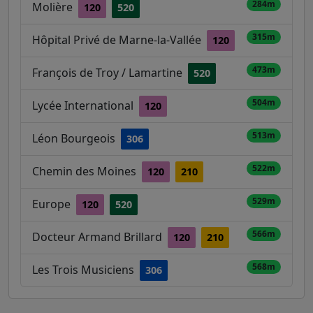
284m
Molière
120
520
315m
Hôpital Privé de Marne-la-Vallée
120
473m
François de Troy / Lamartine
520
504m
Lycée International
120
513m
Léon Bourgeois
306
522m
Chemin des Moines
120
210
529m
Europe
120
520
566m
Docteur Armand Brillard
120
210
568m
Les Trois Musiciens
306