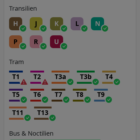
Transilien
H
J
K
L
N
P
R
U
Tram
T1
T2
T3a
T3b
T4
T5
T6
T7
T8
T9
T11
T13
Bus & Noctilien