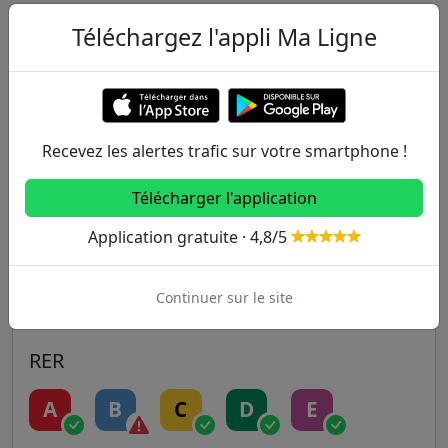
Autres lignes
Téléchargez l'appli Ma Ligne
Metro
1
2
3
3B
4
Recevez les alertes trafic sur votre smartphone !
5
6
7
7B
8
Télécharger l'application
9
10
11
12
13
Application gratuite · 4,8/5
14
Continuer sur le site
RER
A
B
C
D
E