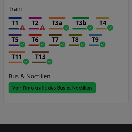
Tram
T1
T2
T3a
T3b
T4
T5
T6
T7
T8
T9
T11
T13
Bus & Noctilien
Voir l'info trafic des Bus et Noctilien