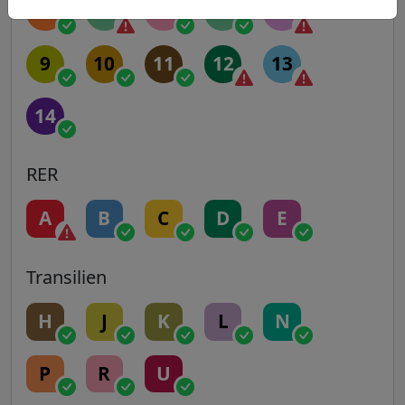
5
6
7
7B
8
9
10
11
12
13
14
RER
A
B
C
D
E
Transilien
H
J
K
L
N
P
R
U