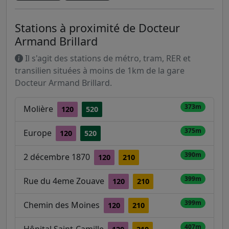
Stations à proximité de Docteur
Armand Brillard
Il s'agit des stations de métro, tram, RER et
transilien situées à moins de 1km de la gare
Docteur Armand Brillard.
373m
Molière
120
520
375m
Europe
120
520
390m
2 décembre 1870
120
210
399m
Rue du 4eme Zouave
120
210
399m
Chemin des Moines
120
210
407m