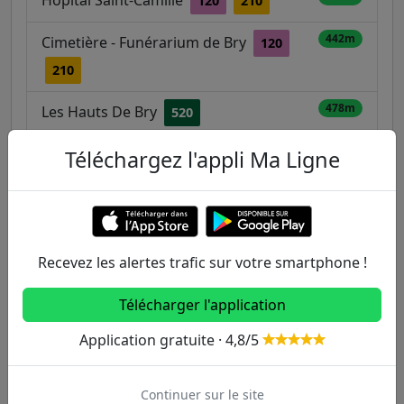
Hôpital Saint-Camille
120
210
442m
Cimetière - Funérarium de Bry
120
210
478m
Les Hauts De Bry
520
489m
Château
Téléchargez l'appli Ma Ligne
120
566m
La Fontaine
120
520
Recevez les alertes trafic sur votre smartphone !
Autres lignes
Télécharger l'application
Metro
Application gratuite · 4,8/5
1
2
3
3B
4
Continuer sur le site