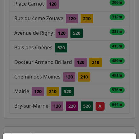
306m
Place Carnot
120
312m
Rue du 4eme Zouave
120
210
335m
Avenue de Rigny
120
520
415m
Bois des Chênes
520
489m
Docteur Armand Brillard
120
210
491m
Chemin des Moines
120
210
576m
Mairie
120
210
520
644m
Bry-sur-Marne
120
220
520
A
Autres lignes