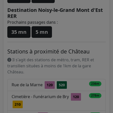
Destination Noisy-le-Grand Mont d'Est
RER
Prochains passages dans :
35 mn
5 mn
Stations à proximité de Château
Il s'agit des stations de métro, tram, RER et
transilien situées à moins de 1km de la gare
Château.
236m
Rue de la Marne
120
520
278m
Cimetière - Funérarium de Bry
120
210