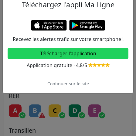
Téléchargez l'appli Ma Ligne
Metro
1
2
3
3B
4
Recevez les alertes trafic sur votre smartphone !
5
6
7
7B
8
Télécharger l'application
9
10
11
12
13
Application gratuite · 4,8/5
14
Continuer sur le site
RER
A
B
C
D
E
Transilien