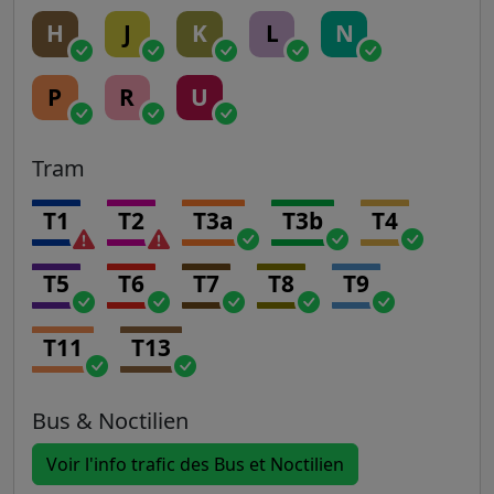
H
J
K
L
N
P
R
U
Tram
T1
T2
T3a
T3b
T4
T5
T6
T7
T8
T9
T11
T13
Bus & Noctilien
Voir l'info trafic des Bus et Noctilien