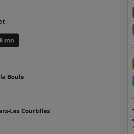
et
8 mn
 la Boule
rs-Les Courtilles