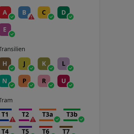
A
B
C
D
E
Transilien
H
J
K
L
N
P
R
U
Tram
T1
T2
T3a
T3b
T4
T5
T6
T7