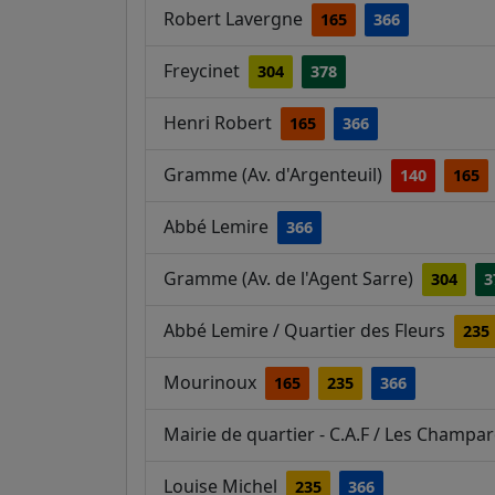
Robert Lavergne
165
366
Freycinet
304
378
Henri Robert
165
366
Gramme (Av. d'Argenteuil)
140
165
Abbé Lemire
366
Gramme (Av. de l'Agent Sarre)
304
3
Abbé Lemire / Quartier des Fleurs
235
Mourinoux
165
235
366
Mairie de quartier - C.A.F / Les Champ
Louise Michel
235
366