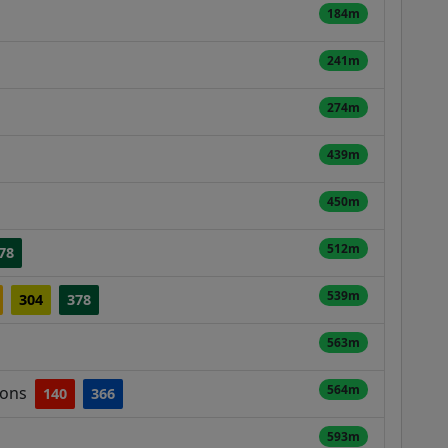
184m
241m
274m
439m
450m
512m
78
539m
304
378
563m
564m
arons
140
366
593m