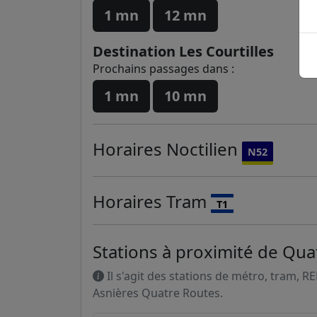
1 mn
12 mn
Destination Les Courtilles
Prochains passages dans :
1 mn
10 mn
Horaires
Noctilien
N52
Horaires
Tram
T1
Stations à proximité de Qua
Il s'agit des stations de métro, tram, R
Asnières Quatre Routes.