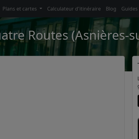
Plans et cartes
Calculateur d'itinéraire
Blog
Guides
atre Routes (Asnières-s