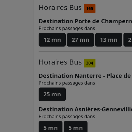
Horaires
Bus
165
Destination Porte de Champerr
Prochains passages dans :
12 mn
27 mn
13 mn
2
Horaires
Bus
304
Destination Nanterre - Place de
Prochains passages dans :
25 mn
Destination Asnières-Gennevillie
Prochains passages dans :
5 mn
5 mn