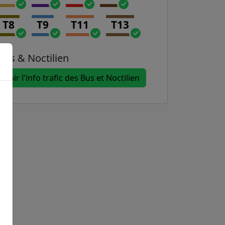
T8
T9
T11
T13
Bus & Noctilien
Voir l'info trafic des Bus et Noctilien