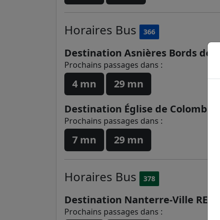
Horaires
Bus
366
Destination Asnières Bords de 
Prochains passages dans :
4 mn
29 mn
Destination Église de Colombes
Prochains passages dans :
7 mn
29 mn
Horaires
Bus
378
Destination Nanterre-Ville RER -
Prochains passages dans :