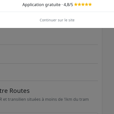
Application gratuite · 4,8/5
Continuer sur le site
tre Routes
ER et transilien situées à moins de 1km du tram